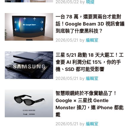
2026/05/22
by
曉緹
一台 78 萬，還要買兩台才能對
話！Google Beam 3D 視訊會議
到底裝了什麼黑科技？
2026/05/21
by
編輯室
三星 5/21 啟動 18 天大罷工！工
會要 AI 利潤分紅 15%，你的手
機、SSD 都可能受影響
2026/05/21
by
編輯室
智慧眼鏡終於不像實驗品了！
Google × 三星找 Gentle
Monster 操刀，連 iPhone 都能
戴
2026/05/21
by
編輯室