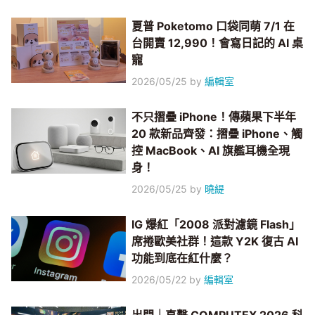
夏普 Poketomo 口袋同萌 7/1 在
台開賣 12,990！會寫日記的 AI 桌
寵
2026/05/25
by
編輯室
不只摺疊 iPhone！傳蘋果下半年
20 款新品齊發：摺疊 iPhone、觸
控 MacBook、AI 旗艦耳機全現
身！
2026/05/25
by
曉緹
IG 爆紅「2008 派對濾鏡 Flash」
席捲歐美社群！這款 Y2K 復古 AI
功能到底在紅什麼？
2026/05/22
by
編輯室