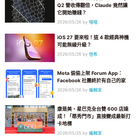
Q2 營收傳翻倍，Claude 竟然讓
它開始賺錢？
2026/05/26
by
嘻嘻
iOS 27 要來啦！這 4 款經典神機
可能無緣升級？
2026/05/26
by
愷希
Meta 偷偷上架 Forum App：
Facebook 社團終於有自己的家
2026/05/26
by
編輯室
康是美、星巴克全台雙 600 店達
成！「愿秀門市」直接變成最新打
卡地標
2026/05/25
by
編輯室