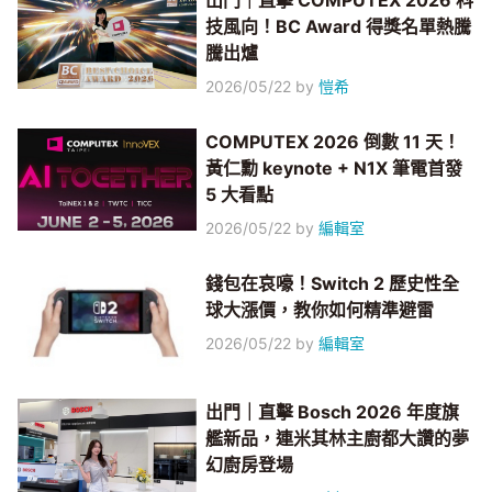
出門｜直擊 COMPUTEX 2026 科
技風向！BC Award 得獎名單熱騰
騰出爐
2026/05/22
by
愷希
COMPUTEX 2026 倒數 11 天！
黃仁勳 keynote + N1X 筆電首發
5 大看點
2026/05/22
by
編輯室
錢包在哀嚎！Switch 2 歷史性全
球大漲價，教你如何精準避雷
2026/05/22
by
編輯室
出門｜直擊 Bosch 2026 年度旗
艦新品，連米其林主廚都大讚的夢
幻廚房登場