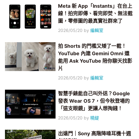
Meta 新 App「Instants」在台上
線！拍完即傳、看完即焚、無法截
圖，零修圖的最真實社群來了
2026/05/20
by
編輯室
拍 Shorts 的門檻又矮了一截！
YouTube 內建 Gemini Omni 還
能用 Ask YouTube 陪你聊天找影
片
2026/05/20
by
編輯室
智慧手錶能自己叫外送？Google
發表 Wear OS 7，但今秋登場的
「這支眼鏡」更讓人想掏錢！
2026/05/20
by
曉緹
出遠門｜Sony 高階降噪耳機十週