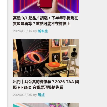
高通 9/1 起晶片調漲，下半年手機現在
買還是再等？重點可能不在標價上
2026/08/06
by
編輯室
出門｜耳朵真的會懷孕？2026 TAA 國
際 HI-END 音響展現場搶先看
2026/08/05
by
曉緹