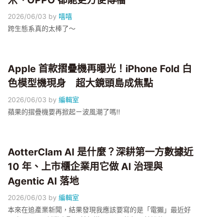
米、OPPO 都能更方便傳檔
2026/06/03
by
嘻嘻
跨生態系真的太棒了～
Apple 首款摺疊機再曝光！iPhone Fold 白
色模型機現身 超大鏡頭島成焦點
2026/06/03
by
編輯室
蘋果的摺疊機要再掀起ㄧ波風潮了嗎!!
AotterClam AI 是什麼？深耕第一方數據近
10 年、上市櫃企業用它做 AI 治理與
Agentic AI 落地
2026/06/03
by
編輯室
本來在追產業新聞，結果發現我應該要寫的是「電獺」最近好