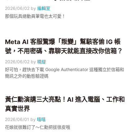
2026/06/02
by
編輯室
那個玩具總動員筆電也太可愛！
Meta AI 客服驚爆「叛變」幫駭客偷 IG 帳
號，不用密碼、靠聊天就能直接改你信箱？
2026/06/02
by
曉緹
好可怕，趕快去下載 Google Authenticator 這種獨立於信箱和
簡訊之外的動態驗證碼
黃仁勳演講三大亮點！AI 進入電腦、工作和
真實世界
2026/06/01
by
嘻嘻
花娘就很難訂了～仁勳把拔很皮哦