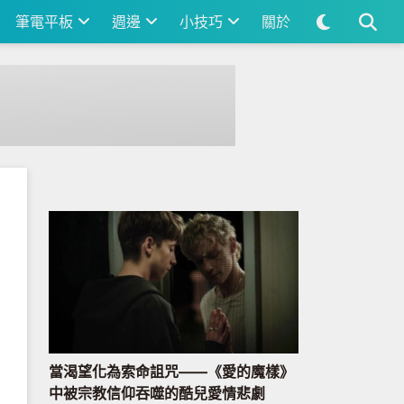
筆電平板
週邊
小技巧
關於
當渴望化為索命詛咒——《愛的魔樣》
中被宗教信仰吞噬的酷兒愛情悲劇