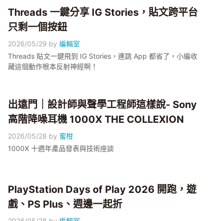
Threads 一鍵分享 IG Stories，貼文跨平台
只剩一個按鈕
2026/05/29
by
編輯室
Threads 貼文一鍵飛到 IG Stories，連跳 App 都省了，小編收
藏這個動作根本反射神經啊！
出遠門｜設計師與聲學工程師這樣說- Sony
高階降噪耳機 1000X THE COLLEXION
2026/05/28
by
蜜柑
1000X 十週年產品發表與技術座談
PlayStation Days of Play 2026 開跑，遊
戲、PS Plus、週邊一起折
2026/05/28
by
編輯室