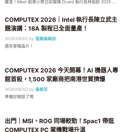
厲害！Meet 創業小聚日前報導 Dcard 執行長林裕欽 2025 年
3 月親自下沉當 FDE（前端部署工程師，Forward Deployed
Engineer）、最後成立子公司 GNTC，把企業 AI 治理這個議題
COMPUTEX 2026｜Intel 執行長陳立武主
推到鎂光燈下；但這題台灣早有公司解題出了名——那即是電
獺旗下的 AotterClam AI。 究竟，企業 AI 與數據治理是一個充
題演講：18A 製程已全面量產！
滿什麼挑戰的賽道呢？
2026/06/02
by
電獺編輯部
還有掌機晶片！
COMPUTEX 2026 今天開幕！AI 機器人專
館首設，1,500 家廠商把南港世貿擠爆
2026/06/02
by
編輯室
準備好開逛了嗎
出門｜MSI、ROG 同場較勁！Spac1 帶逛
COMPUTEX PC 掌機戰場升溫