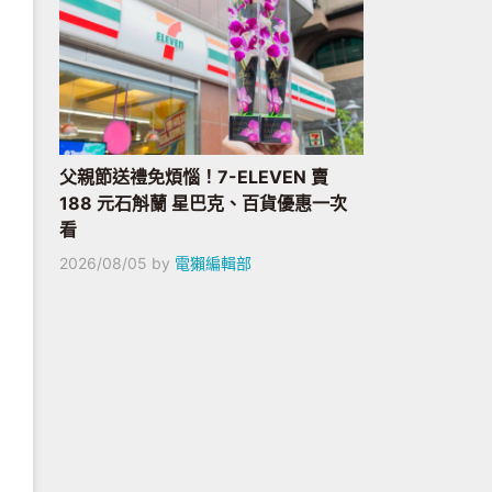
父親節送禮免煩惱！7-ELEVEN 賣
188 元石斛蘭 星巴克、百貨優惠一次
看
2026/08/05
by
電獺編輯部