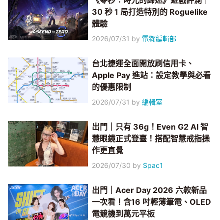
《零秒：時光的歸途》遊戲評測｜
30 秒 1 局打造特別的 Roguelike
體驗
2026/07/31
by
電獺編輯部
台北捷運全面開放刷信用卡、
Apple Pay 進站：設定教學與必看
的優惠限制
2026/07/31
by
編輯室
出門｜只有 36g！Even G2 AI 智
慧眼鏡正式登臺！搭配智慧戒指操
作更直覺
2026/07/30
by
Spac1
出門｜Acer Day 2026 六款新品
一次看！含16 吋輕薄筆電、OLED
電競機到萬元平板