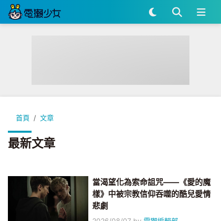
首頁
文章
最新文章
當渴望化為索命詛咒——《愛的魔
樣》中被宗教信仰吞噬的酷兒愛情
悲劇
2026/08/07
by
電獺編輯部