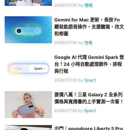
2026/07/30
by
嘻嘻
Gemini for Mac 更新，長按 Fn
鍵就能語音操作，支援聽寫、改文
和修圖
2026/07/30
by
愷希
Google AI 代理 Gemini Spark 登
台！24 小時自動處理郵件、排程
與行程
2026/07/30
by
Spac1
要價八萬！三星 Galaxy Z 全系列
價格與寬摺疊的上手實測一次看！
2026/07/29
by
Spac1
出門｜soundcore Liberty 5 Pro