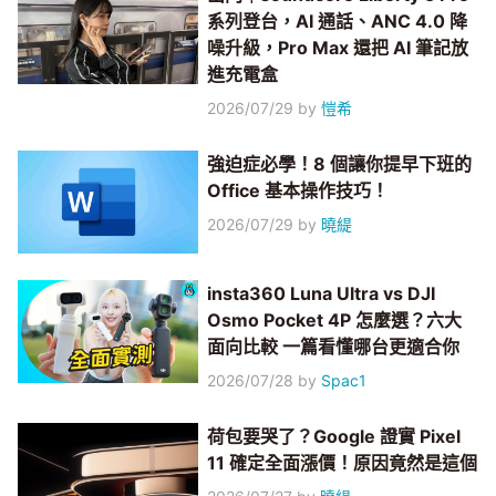
系列登台，AI 通話、ANC 4.0 降
噪升級，Pro Max 還把 AI 筆記放
進充電盒
2026/07/29
by
愷希
強迫症必學！8 個讓你提早下班的
Office 基本操作技巧！
2026/07/29
by
曉緹
insta360 Luna Ultra vs DJI
Osmo Pocket 4P 怎麼選？六大
面向比較 一篇看懂哪台更適合你
2026/07/28
by
Spac1
荷包要哭了？Google 證實 Pixel
11 確定全面漲價！原因竟然是這個