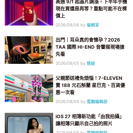
高通 9/1 起晶片調漲，下半年手機
現在買還是再等？重點可能不在標
價上
2026/08/06
by
編輯室
出門｜耳朵真的會懷孕？2026
TAA 國際 HI-END 音響展現場搶
先看
2026/08/05
by
曉緹
父親節送禮免煩惱！7-ELEVEN
賣 188 元石斛蘭 星巴克、百貨優
惠一次看
2026/08/05
by
電獺編輯部
iOS 27 相簿新功能「由我拍攝」
讓相簿只顯示自己拍的照片
2026/08/05
by
電獺編輯部