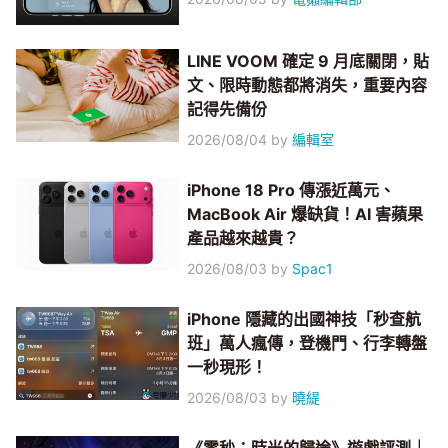
LINE VOOM 確定 9 月底關閉，貼
文、限時動態都將消失，重要內容
記得先備份
2026/08/04
by
編輯室
iPhone 18 Pro 傳漲近萬元、
MacBook Air 爆缺貨！AI 害蘋果
產品越來越貴？
2026/08/03
by
Spac1
iPhone 隱藏的出國神技「秒查航
班」萬人瘋傳，登機門、行李轉盤
一秒現形！
2026/08/03
by
曉緹