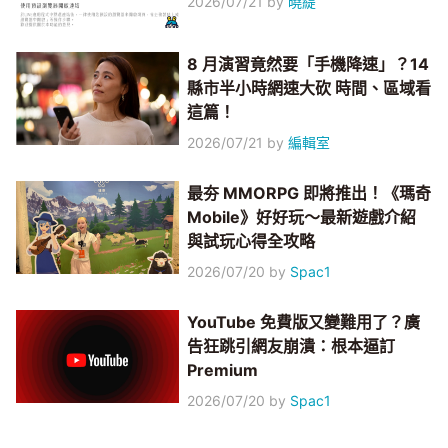
2026/07/21
by
曉緹
8 月演習竟然要「手機降速」？14
縣市半小時網速大砍 時間、區域看
這篇！
2026/07/21
by
編輯室
最夯 MMORPG 即將推出！《瑪奇
Mobile》好好玩～最新遊戲介紹
與試玩心得全攻略
2026/07/20
by
Spac1
YouTube 免費版又變難用了？廣
告狂跳引網友崩潰：根本逼訂
Premium
2026/07/20
by
Spac1