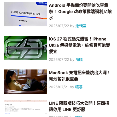
Android 手機備份要開始吃容量
啦！ Google 改政策雲端福利又縮
水
2026/07/22
by
編輯室
iOS 27 程式碼先爆雷！iPhone
Ultra 傳採雙電池，維修費可能變
便宜
2026/07/22
by
嘻嘻
MacBook 充電把床墊燒出大洞！
電池警訊很重要
2026/07/21
by
嘻嘻
LINE 隱藏版技巧大公開！這四招
讓你用 LINE 更舒服