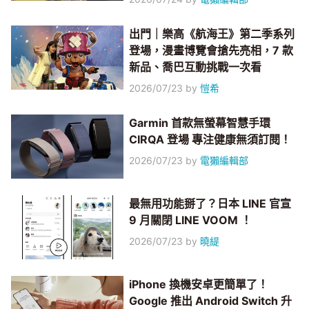
出門｜樂高《航海王》第二季系列
登場，漫畫博覽會搶先亮相，7 款
新品、喬巴互動挑戰一次看
2026/07/23
by
愷希
Garmin 首款無螢幕智慧手環
CIRQA 登場 專注健康無須訂閱！
2026/07/23
by
電獺編輯部
最無用功能掰了？日本 LINE 官宣
9 月關閉 LINE VOOM ！
2026/07/23
by
曉緹
iPhone 換機安卓更簡單了！
Google 推出 Android Switch 升