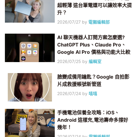
超輕薄 這台筆電還可以讓效率大提
升？
2026/07/27
by
電獺編輯部
AI 聊天機器人訂閱方案怎麼選?
ChatGPT Plus、Claude Pro、
Google AI Pro 價格與功能大比較
2026/07/25
by
編輯室
臉變成備用鑰匙？Google 自拍影
片成救援帳號新管道
2026/07/24
by
嘻嘻
手機電池保養全攻略：iOS、
Android 這樣充,電池壽命多撐好
幾年！
2026/07/24
by
電獺編輯部