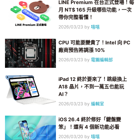
LINE Premium 在台正式登場！每
月 NT$ 165 升級哪些功能，一次
帶你完整看懂！
2026/03/23
by
嘻嘻
CPU 可能要變貴了！Intel 向 PC
廠商預告將調漲 10%
2026/03/23
by
電獺編輯部
iPad 12 終於要來了！跳級換上
A18 晶片，不到一萬五也能玩
AI？
2026/03/23
by
編輯室
iOS 26.4 終於修好「鍵盤變
笨」！還有 4 個新功能必看
2026/03/20
by
嘻嘻