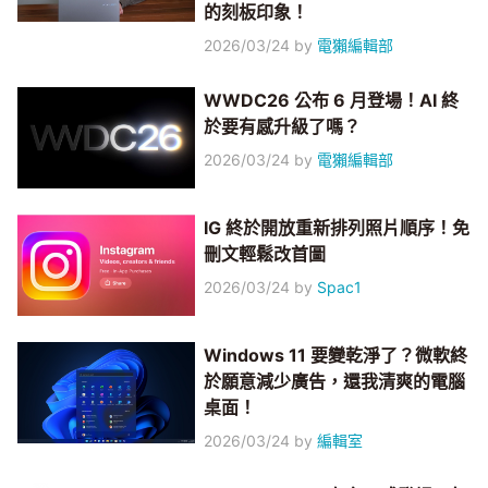
的刻板印象！
2026/03/24
by
電獺編輯部
WWDC26 公布 6 月登場！AI 終
於要有感升級了嗎？
2026/03/24
by
電獺編輯部
IG 終於開放重新排列照片順序！免
刪文輕鬆改首圖
2026/03/24
by
Spac1
Windows 11 要變乾淨了？微軟終
於願意減少廣告，還我清爽的電腦
桌面！
2026/03/24
by
編輯室