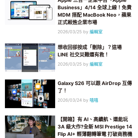
Apple 三合一企業平台「Apple
Business」4/14 全球上線！免費
MDM 搭配 MacBook Neo，蘋果
正式殺進企業市場
2026/03/25
by
編輯室
想收回卻按成「刪除」？這場
LINE 社交災難還有救！
2026/03/25
by
編輯室
Galaxy S26 可以跟 AirDrop 互傳
了！
2026/03/24
by
嘻嘻
【開箱】有 AI、高續航、還能玩
3A 級大作?全新 MSI Prestige 14
Flip AI+ 輕薄翻轉筆電 打破商務機