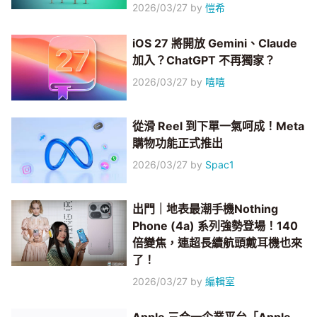
2026/03/27
by
愷希
iOS 27 將開放 Gemini、Claude
加入？ChatGPT 不再獨家？
2026/03/27
by
嘻嘻
從滑 Reel 到下單一氣呵成！Meta
購物功能正式推出
2026/03/27
by
Spac1
出門｜地表最潮手機Nothing
Phone (4a) 系列強勢登場！140
倍變焦，連超長續航頭戴耳機也來
了！
2026/03/27
by
編輯室