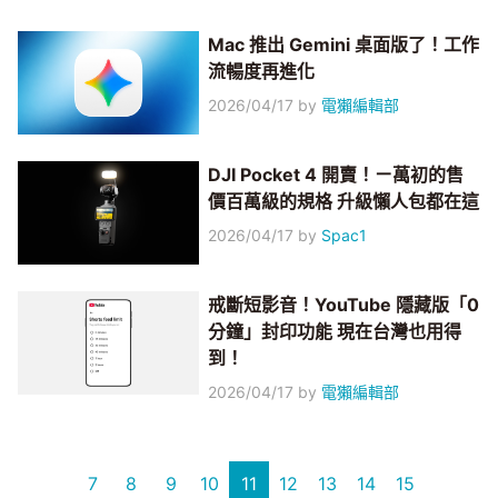
Mac 推出 Gemini 桌面版了！工作
流暢度再進化
2026/04/17
by
電獺編輯部
DJI Pocket 4 開賣！ㄧ萬初的售
價百萬級的規格 升級懶人包都在這
2026/04/17
by
Spac1
戒斷短影音！YouTube 隱藏版「0
分鐘」封印功能 現在台灣也用得
到！
2026/04/17
by
電獺編輯部
7
8
9
10
11
12
13
14
15