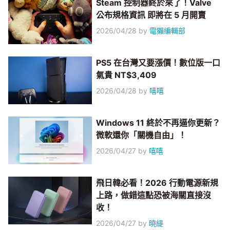
Steam 控制器終於來了！Valve
公布規格資訊 即將在 5 月開賣
2026/04/28
by
電獺編輯部
PS5 在台灣又要漲價！數位版一口
氣貴 NT$3,409
2026/04/28
by
嘻嘻
Windows 11 終於不再逼你更新？
微軟還你「關機自由」！
2026/04/27
by
嘻嘻
飛日韓必看！2026 行動電源新規
上路，做錯這點恐被海關直接沒
收！
2026/04/27
by
曉緹