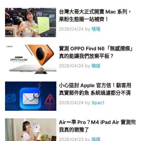
台灣大哥大正式開賣 Mac 系列，
果粉生態圈一站補齊！
2026/04/24
by
嘻嘻
實測 OPPO Find N6「無感摺痕」
真的能讓我們放棄平板？
2026/04/24
by
曉緹
小心這封 Apple 官方信！駭客用
真實郵件釣魚 系統過濾都分不清
2026/04/24
by
Spac1
Air＝準 Pro？M4 iPad Air 實測完
我真的猶豫了
2026/04/23
by
嘻嘻