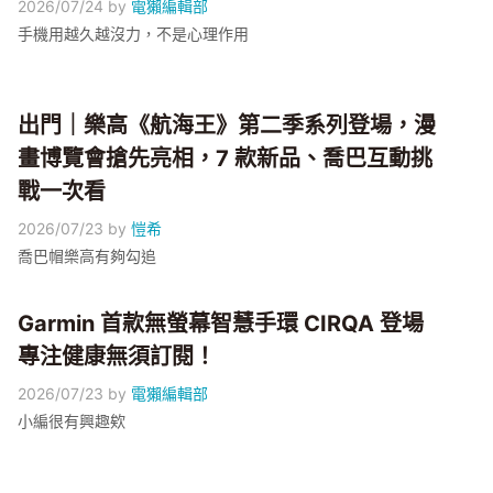
2026/07/24
by
電獺編輯部
手機用越久越沒力，不是心理作用
出門｜樂高《航海王》第二季系列登場，漫
畫博覽會搶先亮相，7 款新品、喬巴互動挑
戰一次看
2026/07/23
by
愷希
喬巴帽樂高有夠勾追
Garmin 首款無螢幕智慧手環 CIRQA 登場
專注健康無須訂閱！
2026/07/23
by
電獺編輯部
小編很有興趣欸