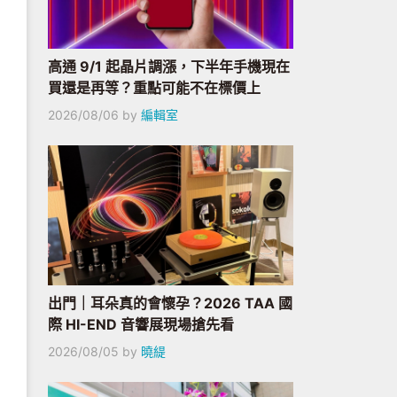
高通 9/1 起晶片調漲，下半年手機現在
買還是再等？重點可能不在標價上
2026/08/06
by
編輯室
出門｜耳朵真的會懷孕？2026 TAA 國
際 HI-END 音響展現場搶先看
2026/08/05
by
曉緹