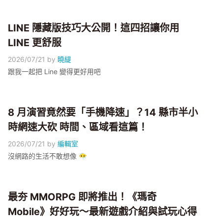
LINE 隱藏版技巧大公開！這四招讓你用
LINE 更舒服
2026/07/21
by
曉緹
跟我一起把 Line 變得更好用吧
8 月演習竟然要「手機降速」？14 縣市半小
時網速大砍 時間、區域看這篇！
2026/07/21
by
編輯室
沒網路的生活不敢想像 😶‍🌫️
最夯 MMORPG 即將推出！《瑪奇
Mobile》好好玩～最新遊戲介紹與試玩心得