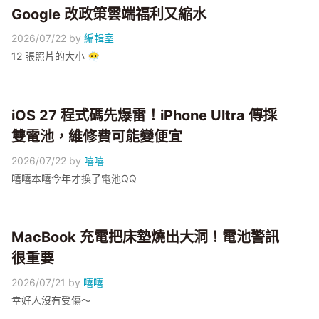
Google 改政策雲端福利又縮水
2026/07/22
by
編輯室
12 張照片的大小 😶‍🌫️
iOS 27 程式碼先爆雷！iPhone Ultra 傳採
雙電池，維修費可能變便宜
2026/07/22
by
嘻嘻
嘻嘻本嘻今年才換了電池QQ
MacBook 充電把床墊燒出大洞！電池警訊
很重要
2026/07/21
by
嘻嘻
幸好人沒有受傷～