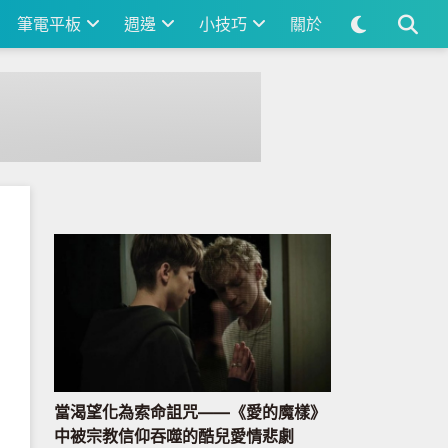
筆電平板
週邊
小技巧
關於
當渴望化為索命詛咒——《愛的魔樣》
中被宗教信仰吞噬的酷兒愛情悲劇