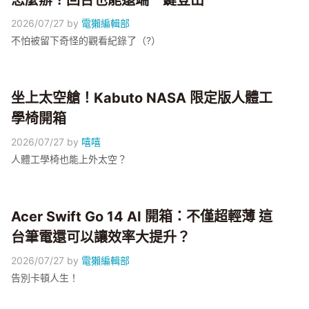
怎麼辦？回台也能遠端一鍵登出
2026/07/27
by
電獺編輯部
不怕被留下奇怪的觀看紀錄了（?）
坐上太空艙！Kabuto NASA 限定版人體工
學椅開箱
2026/07/27
by
嘻嘻
人體工學椅也能上外太空？
Acer Swift Go 14 AI 開箱：不僅超輕薄 這
台筆電還可以讓效率大提升？
2026/07/27
by
電獺編輯部
告別卡頓人生！