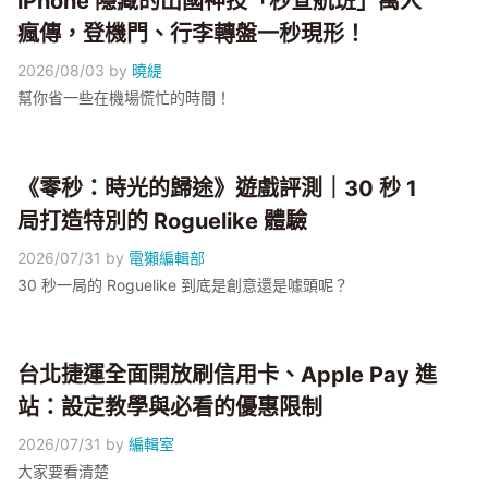
iPhone 隱藏的出國神技「秒查航班」萬人
瘋傳，登機門、行李轉盤一秒現形！
2026/08/03
by
曉緹
幫你省一些在機場慌忙的時間！
《零秒：時光的歸途》遊戲評測｜30 秒 1
局打造特別的 Roguelike 體驗
2026/07/31
by
電獺編輯部
30 秒一局的 Roguelike 到底是創意還是噱頭呢？
台北捷運全面開放刷信用卡、Apple Pay 進
站：設定教學與必看的優惠限制
2026/07/31
by
編輯室
大家要看清楚