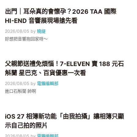
出門｜耳朵真的會懷孕？2026 TAA 國際
HI-END 音響展現場搶先看
2026/08/05
by
曉緹
好想把音響抱回家呀～
父親節送禮免煩惱！7-ELEVEN 賣 188 元石
斛蘭 星巴克、百貨優惠一次看
2026/08/05
by
電獺編輯部
進口石斛蘭 帥啊
iOS 27 相簿新功能「由我拍攝」讓相簿只顯
示自己拍的照片
2026/08/05
by
電獺編輯部