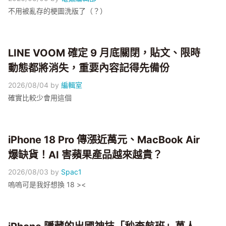
不用被亂存的梗圖洗版了（？）
LINE VOOM 確定 9 月底關閉，貼文、限時
動態都將消失，重要內容記得先備份
2026/08/04
by
編輯室
確實比較少會用這個
iPhone 18 Pro 傳漲近萬元、MacBook Air
爆缺貨！AI 害蘋果產品越來越貴？
2026/08/03
by
Spac1
嗚嗚可是我好想換 18 ><