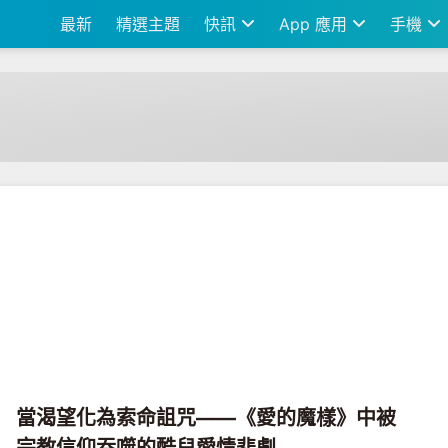
最新
精選主題
快訊
App 應用
手機
當渴望化為索命詛咒——《愛的魔樣》中被