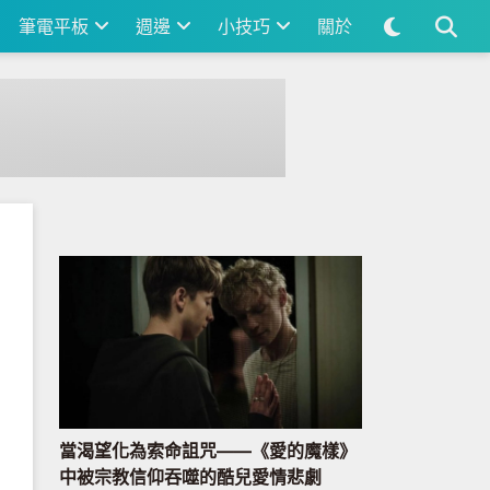
筆電平板
週邊
小技巧
關於
當渴望化為索命詛咒——《愛的魔樣》
中被宗教信仰吞噬的酷兒愛情悲劇