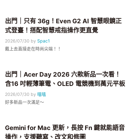
出門｜只有 36g！Even G2 AI 智慧眼鏡正
式登臺！搭配智慧戒指操作更直覺
2026/07/30
by
Spac1
戴上去直接走在時尚尖端！！
出門｜Acer Day 2026 六款新品一次看！
含16 吋輕薄筆電、OLED 電競機到萬元平板
2026/07/30
by
嘻嘻
好多新品一次滿足～
Gemini for Mac 更新，長按 Fn 鍵就能語音
操作，支援聽寫、改文和修圖