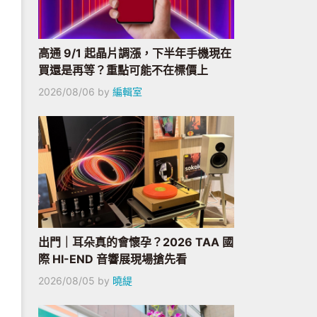
高通 9/1 起晶片調漲，下半年手機現在
買還是再等？重點可能不在標價上
2026/08/06
by
編輯室
出門｜耳朵真的會懷孕？2026 TAA 國
際 HI-END 音響展現場搶先看
2026/08/05
by
曉緹