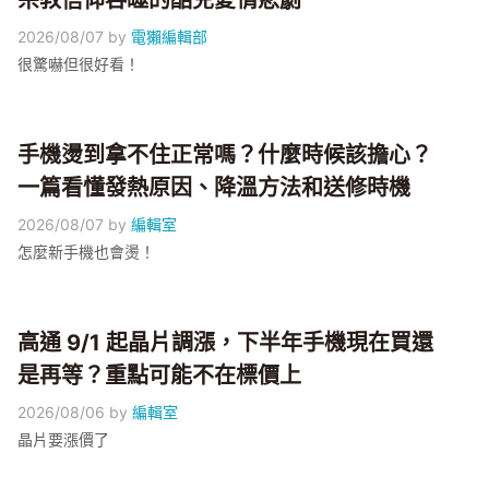
宗教信仰吞噬的酷兒愛情悲劇
2026/08/07
by
電獺編輯部
很驚嚇但很好看！
手機燙到拿不住正常嗎？什麼時候該擔心？
一篇看懂發熱原因、降溫方法和送修時機
2026/08/07
by
編輯室
怎麼新手機也會燙！
高通 9/1 起晶片調漲，下半年手機現在買還
是再等？重點可能不在標價上
2026/08/06
by
編輯室
晶片要漲價了