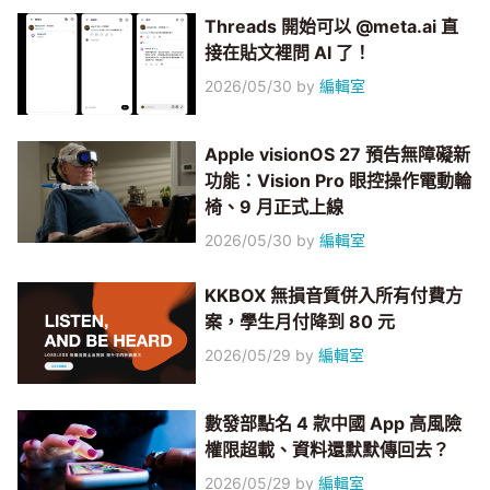
Threads 開始可以 @meta.ai 直
接在貼文裡問 AI 了！
2026/05/30
by
編輯室
Apple visionOS 27 預告無障礙新
功能：Vision Pro 眼控操作電動輪
椅、9 月正式上線
2026/05/30
by
編輯室
KKBOX 無損音質併入所有付費方
案，學生月付降到 80 元
2026/05/29
by
編輯室
數發部點名 4 款中國 App 高風險
權限超載、資料還默默傳回去？
2026/05/29
by
編輯室