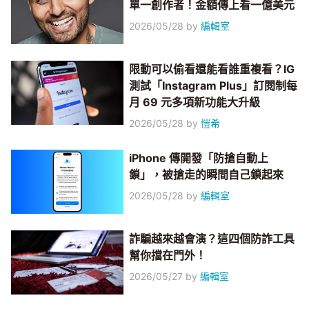
單一創作者！金額傳上看一億美元
2026/05/28
by
編輯室
限動可以偷看還能看誰重複看？IG
測試「Instagram Plus」訂閱制每
月 69 元多項新功能大升級
2026/05/28
by
愷希
iPhone 傳開發「防搶自動上
鎖」，被搶走的瞬間自己鎖起來
2026/05/28
by
編輯室
詐騙越來越會演？這四個防詐工具
幫你擋在門外！
2026/05/27
by
編輯室