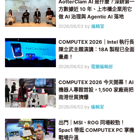
AotterClam AI 是什麼？深耕第一
方數據近 10 年、上市櫃企業用它
做 AI 治理與 Agentic AI 落地
2026/06/03
by
編輯室
COMPUTEX 2026｜Intel 執行長
陳立武主題演講：18A 製程已全面
量產！
2026/06/02
by
電獺編輯部
COMPUTEX 2026 今天開幕！AI
機器人專館首設，1,500 家廠商把
南港世貿擠爆
2026/06/02
by
編輯室
出門｜MSI、ROG 同場較勁！
Spac1 帶逛 COMPUTEX PC 掌機
戰場升溫