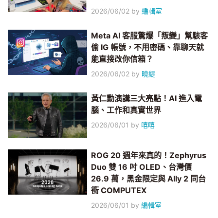
2026/06/02
by
編輯室
Meta AI 客服驚爆「叛變」幫駭客
偷 IG 帳號，不用密碼、靠聊天就
能直接改你信箱？
2026/06/02
by
曉緹
黃仁勳演講三大亮點！AI 進入電
腦、工作和真實世界
2026/06/01
by
嘻嘻
ROG 20 週年來真的！Zephyrus
Duo 雙 16 吋 OLED、台灣價
26.9 萬，黑金限定與 Ally 2 同台
衝 COMPUTEX
2026/06/01
by
編輯室