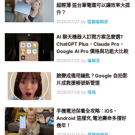
超輕薄 這台筆電還可以讓效率大提
升？
2026/07/27
by
電獺編輯部
AI 聊天機器人訂閱方案怎麼選?
ChatGPT Plus、Claude Pro、
Google AI Pro 價格與功能大比較
2026/07/25
by
編輯室
臉變成備用鑰匙？Google 自拍影
片成救援帳號新管道
2026/07/24
by
嘻嘻
手機電池保養全攻略：iOS、
Android 這樣充,電池壽命多撐好
幾年！
2026/07/24
by
電獺編輯部