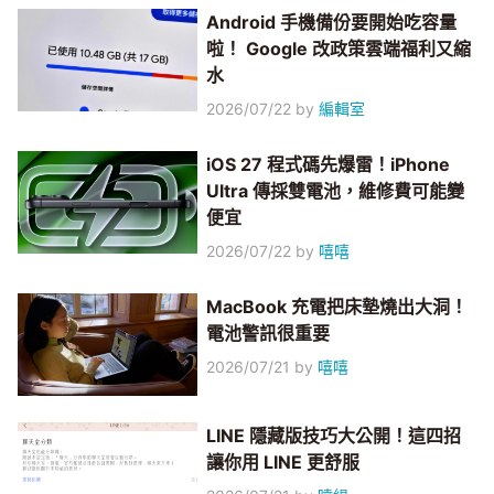
Android 手機備份要開始吃容量
啦！ Google 改政策雲端福利又縮
水
2026/07/22
by
編輯室
iOS 27 程式碼先爆雷！iPhone
Ultra 傳採雙電池，維修費可能變
便宜
2026/07/22
by
嘻嘻
MacBook 充電把床墊燒出大洞！
電池警訊很重要
2026/07/21
by
嘻嘻
LINE 隱藏版技巧大公開！這四招
讓你用 LINE 更舒服