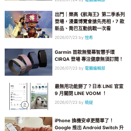
出門｜樂高《航海王》第二季系列
登場，漫畫博覽會搶先亮相，7 款
新品、喬巴互動挑戰一次看
2026/07/23
by
愷希
Garmin 首款無螢幕智慧手環
CIRQA 登場 專注健康無須訂閱！
2026/07/23
by
電獺編輯部
最無用功能掰了？日本 LINE 官宣
9 月關閉 LINE VOOM ！
2026/07/23
by
曉緹
iPhone 換機安卓更簡單了！
Google 推出 Android Switch 升