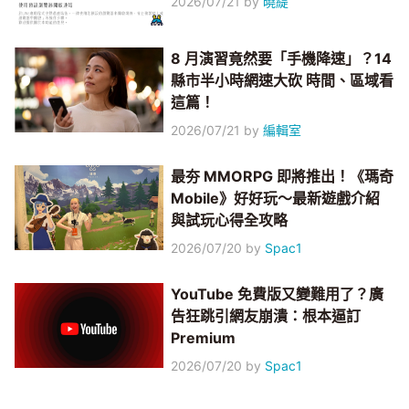
2026/07/21
by
曉緹
8 月演習竟然要「手機降速」？14
縣市半小時網速大砍 時間、區域看
這篇！
2026/07/21
by
編輯室
最夯 MMORPG 即將推出！《瑪奇
Mobile》好好玩～最新遊戲介紹
與試玩心得全攻略
2026/07/20
by
Spac1
YouTube 免費版又變難用了？廣
告狂跳引網友崩潰：根本逼訂
Premium
2026/07/20
by
Spac1