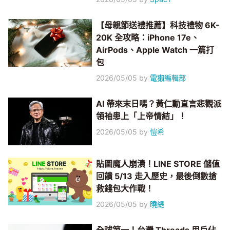
【母親節送禮推薦】科技禮物 6K-
20K 全攻略：iPhone 17e、
AirPods、Apple Watch 一篇打
包
2026/05/05
by
電獺編輯部
AI 帶來末日嗎？黃仁勳直言悲觀派
領袖患上「上帝情結」！
2026/05/05
by
愷希
貼圖魔人崩潰！LINE STORE 儲值
回饋 5/13 走入歷史，最後倒數搶
救錢包大作戰！
2026/05/05
by
曉緹