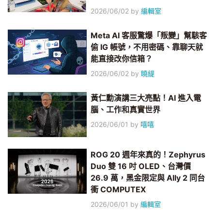
2026/06/02
by
編輯室
Meta AI 客服驚爆「叛變」幫駭客
偷 IG 帳號，不用密碼、靠聊天就
能直接改你信箱？
2026/06/02
by
曉緹
黃仁勳演講三大亮點！AI 進入電
腦、工作和真實世界
2026/06/01
by
嘻嘻
ROG 20 週年來真的！Zephyrus
Duo 雙 16 吋 OLED、台灣價
26.9 萬，黑金限定與 Ally 2 同台
衝 COMPUTEX
2026/06/01
by
編輯室