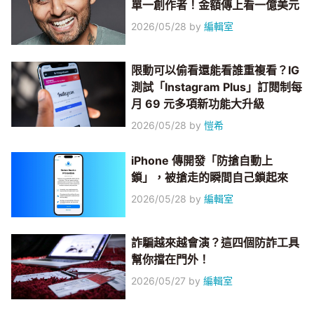
單一創作者！金額傳上看一億美元
2026/05/28
by
編輯室
限動可以偷看還能看誰重複看？IG
測試「Instagram Plus」訂閱制每
月 69 元多項新功能大升級
2026/05/28
by
愷希
iPhone 傳開發「防搶自動上
鎖」，被搶走的瞬間自己鎖起來
2026/05/28
by
編輯室
詐騙越來越會演？這四個防詐工具
幫你擋在門外！
2026/05/27
by
編輯室