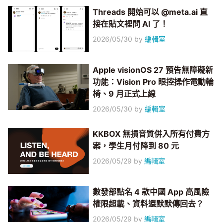
Threads 開始可以 @meta.ai 直
接在貼文裡問 AI 了！
2026/05/30
by
編輯室
Apple visionOS 27 預告無障礙新
功能：Vision Pro 眼控操作電動輪
椅、9 月正式上線
2026/05/30
by
編輯室
KKBOX 無損音質併入所有付費方
案，學生月付降到 80 元
2026/05/29
by
編輯室
數發部點名 4 款中國 App 高風險
權限超載、資料還默默傳回去？
2026/05/29
by
編輯室