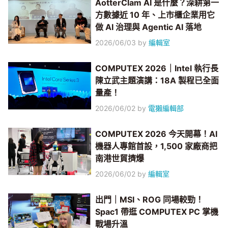
AotterClam AI 是什麼？深耕第一
方數據近 10 年、上市櫃企業用它
做 AI 治理與 Agentic AI 落地
2026/06/03
by
編輯室
COMPUTEX 2026｜Intel 執行長
陳立武主題演講：18A 製程已全面
量產！
2026/06/02
by
電獺編輯部
COMPUTEX 2026 今天開幕！AI
機器人專館首設，1,500 家廠商把
南港世貿擠爆
2026/06/02
by
編輯室
出門｜MSI、ROG 同場較勁！
Spac1 帶逛 COMPUTEX PC 掌機
戰場升溫