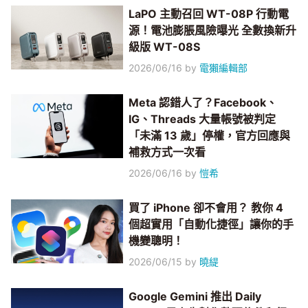
LaPO 主動召回 WT-08P 行動電
源！電池膨脹風險曝光 全數換新升
級版 WT-08S
2026/06/16
by
電獺編輯部
Meta 認錯人了？Facebook、
IG、Threads 大量帳號被判定
「未滿 13 歲」停權，官方回應與
補救方式一次看
2026/06/16
by
愷希
買了 iPhone 卻不會用？ 教你 4
個超實用「自動化捷徑」讓你的手
機變聰明！
2026/06/15
by
曉緹
Google Gemini 推出 Daily