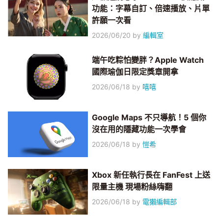
功能：字幕自訂、倍速播放、片單
許願一次看
2026/06/20
by
編輯室
端午吃粽怕變胖？Apple Watch
國際瑜伽日限定獎章開拿
2026/06/18
by
嘻嘻
Google Maps 不只導航！5 個你
沒在用的隱藏功能一次學會
2026/06/18
by
愷希
Xbox 新任執行長在 FanFest 上送
限量主機 現場粉絲嗨翻
2026/06/18
by
電獺編輯部