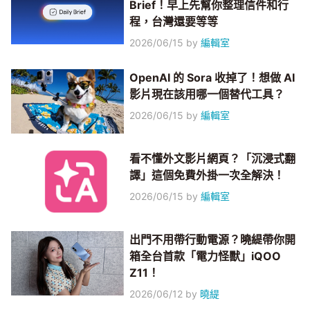
Brief！早上先幫你整理信件和行
程，台灣還要等等
2026/06/15
by
編輯室
OpenAI 的 Sora 收掉了！想做 AI
影片現在該用哪一個替代工具？
2026/06/15
by
編輯室
看不懂外文影片網頁？「沉浸式翻
譯」這個免費外掛一次全解決！
2026/06/15
by
編輯室
出門不用帶行動電源？曉緹帶你開
箱全台首款「電力怪獸」iQOO
Z11！
2026/06/12
by
曉緹