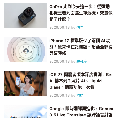
GoPro 走到今天這一步：從運動
相機王者到面臨生存危機，究竟做
錯了什麼？
2026/06/18
by
愷希
iPhone 17 標準版少了兩個 AI 功
能！原來卡在記憶體、想要全部得
等這時候
2026/06/18
by
編輯室
iOS 27 開發者版本深度實測：Siri
AI 排不到？照片 AI、Liquid
Glass、隱藏功能一次看
2026/06/18
by
嘻嘻
Google 即時翻譯再進化，Gemini
3.5 Live Translate 讓跨語言對話