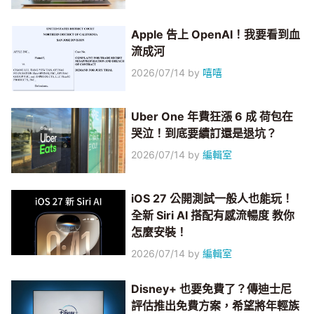
Apple 告上 OpenAI！我要看到血
流成河
2026/07/14
by
嘻嘻
Uber One 年費狂漲 6 成 荷包在
哭泣！到底要續訂還是退坑？
2026/07/14
by
編輯室
iOS 27 公開測試一般人也能玩！
全新 Siri AI 搭配有感流暢度 教你
怎麼安裝！
2026/07/14
by
編輯室
Disney+ 也要免費了？傳迪士尼
評估推出免費方案，希望將年輕族