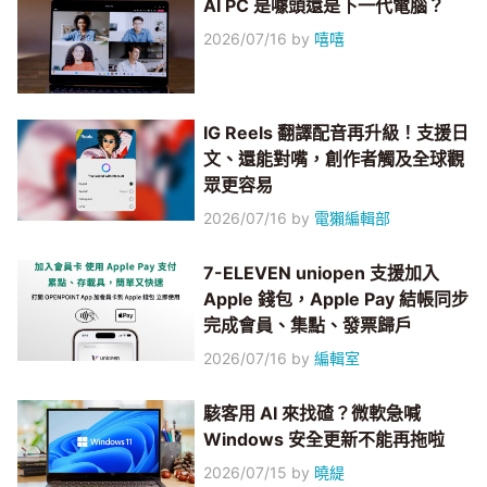
AI PC 是噱頭還是下一代電腦？
2026/07/16
by
嘻嘻
IG Reels 翻譯配音再升級！支援日
文、還能對嘴，創作者觸及全球觀
眾更容易
2026/07/16
by
電獺編輯部
7-ELEVEN uniopen 支援加入
Apple 錢包，Apple Pay 結帳同步
完成會員、集點、發票歸戶
2026/07/16
by
編輯室
駭客用 AI 來找碴？微軟急喊
Windows 安全更新不能再拖啦
2026/07/15
by
曉緹