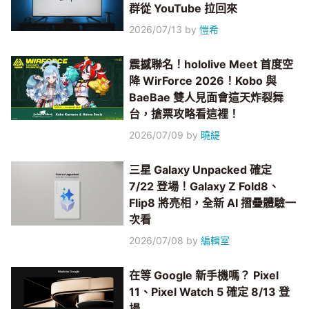
群從 YouTube 拉回來
2026/07/13
by
愷希
震撼聯名！hololive Meet 首度空
降 WirForce 2026！Kobo 與
BaeBae 雙人見面會這天炸裂舞
台，搶票攻略看這裡！
2026/07/09
by
曉緹
三星 Galaxy Unpacked 確定
7/22 登場！Galaxy Z Fold8、
Flip8 將亮相，全新 AI 摺疊體驗一
次看
2026/07/08
by
編輯室
在等 Google 新手機嗎？ Pixel
11、Pixel Watch 5 確定 8/13 登
場