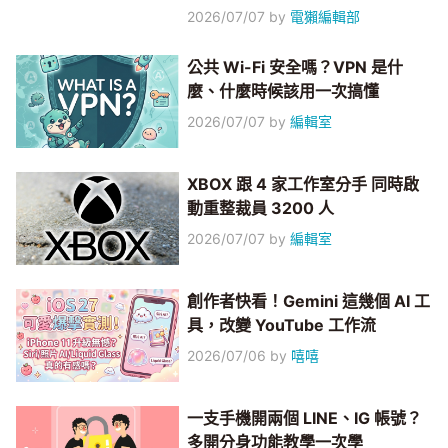
2026/07/07
by
電獺編輯部
公共 Wi-Fi 安全嗎？VPN 是什
麼、什麼時候該用一次搞懂
2026/07/07
by
編輯室
XBOX 跟 4 家工作室分手 同時啟
動重整裁員 3200 人
2026/07/07
by
編輯室
創作者快看！Gemini 這幾個 AI 工
具，改變 YouTube 工作流
2026/07/06
by
嘻嘻
一支手機開兩個 LINE、IG 帳號？
多開分身功能教學一次學