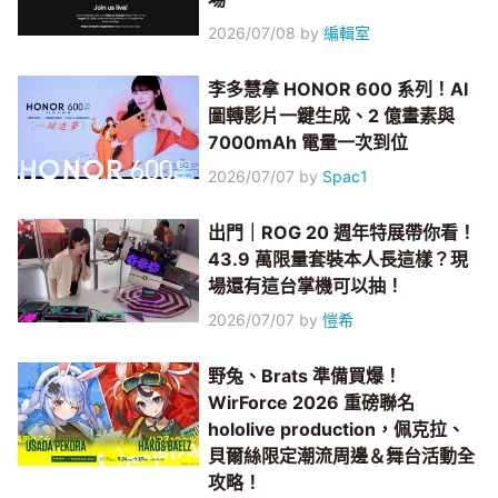
2026/07/08
by
編輯室
李多慧拿 HONOR 600 系列！AI
圖轉影片一鍵生成、2 億畫素與
7000mAh 電量一次到位
2026/07/07
by
Spac1
出門｜ROG 20 週年特展帶你看！
43.9 萬限量套裝本人長這樣？現
場還有這台掌機可以抽！
2026/07/07
by
愷希
野兔、Brats 準備買爆！
WirForce 2026 重磅聯名
hololive production，佩克拉、
貝爾絲限定潮流周邊＆舞台活動全
攻略！