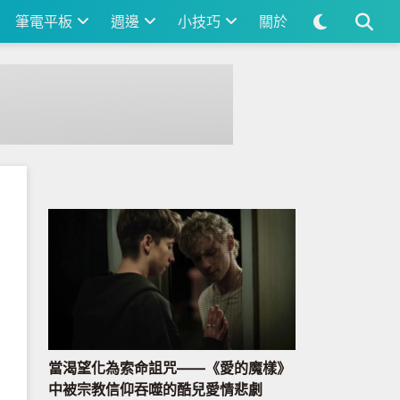
筆電平板
週邊
小技巧
關於
當渴望化為索命詛咒——《愛的魔樣》
中被宗教信仰吞噬的酷兒愛情悲劇