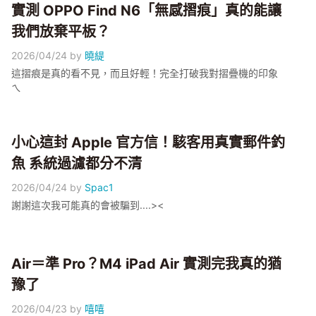
實測 OPPO Find N6「無感摺痕」真的能讓
我們放棄平板？
2026/04/24
by
曉緹
這摺痕是真的看不見，而且好輕！完全打破我對摺疊機的印象
ㄟ
小心這封 Apple 官方信！駭客用真實郵件釣
魚 系統過濾都分不清
2026/04/24
by
Spac1
謝謝這次我可能真的會被騙到....><
Air＝準 Pro？M4 iPad Air 實測完我真的猶
豫了
2026/04/23
by
嘻嘻