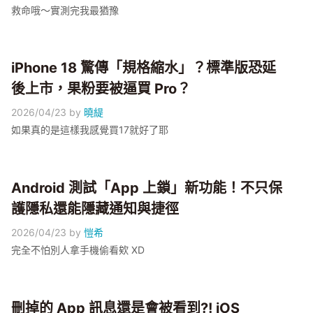
救命哦～實測完我最猶豫
iPhone 18 驚傳「規格縮水」？標準版恐延
後上市，果粉要被逼買 Pro？
2026/04/23
by
曉緹
如果真的是這樣我感覺買17就好了耶
Android 測試「App 上鎖」新功能！不只保
護隱私還能隱藏通知與捷徑
2026/04/23
by
愷希
完全不怕別人拿手機偷看欸 XD
刪掉的 App 訊息還是會被看到?! iOS