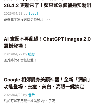
26.4.2 更新來了！蘋果緊急修補通知漏洞
2026/04/23
by
Spac1
還好我平常沒有傳奇怪訊息...><
AI 畫圖不再亂碼！ChatGPT Images 2.0
震撼登場！
2026/04/22
by
曉緹
圖片終於不會怪怪惹！
Google 相簿變身美顏神器！全新「潤飾」
功能登場，去痘、美白、亮眼一鍵搞定
2026/04/22
by
愷希
終於可以不用載一堆美顏 App 了嗎