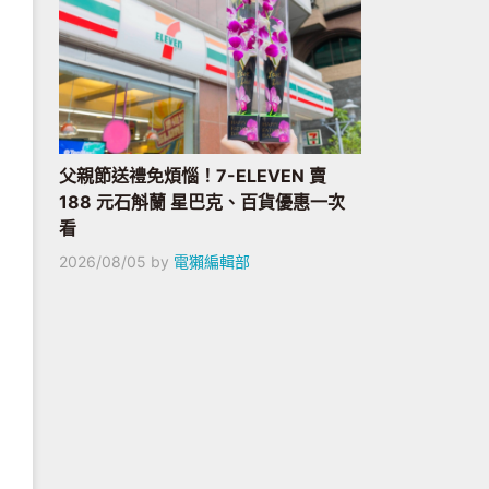
父親節送禮免煩惱！7-ELEVEN 賣
188 元石斛蘭 星巴克、百貨優惠一次
看
2026/08/05
by
電獺編輯部