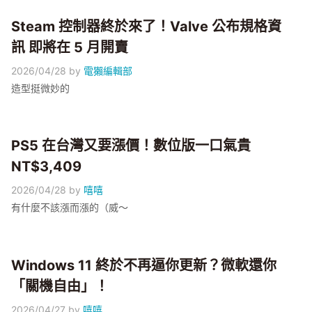
Steam 控制器終於來了！Valve 公布規格資
訊 即將在 5 月開賣
2026/04/28
by
電獺編輯部
造型挺微妙的
PS5 在台灣又要漲價！數位版一口氣貴
NT$3,409
2026/04/28
by
嘻嘻
有什麼不該漲而漲的（威～
Windows 11 終於不再逼你更新？微軟還你
「關機自由」！
2026/04/27
by
嘻嘻