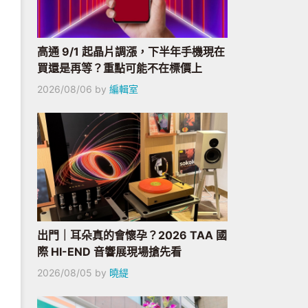
高通 9/1 起晶片調漲，下半年手機現在
買還是再等？重點可能不在標價上
2026/08/06
by
編輯室
出門｜耳朵真的會懷孕？2026 TAA 國
際 HI-END 音響展現場搶先看
2026/08/05
by
曉緹