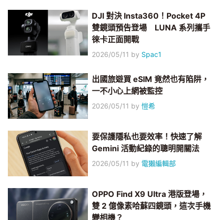
DJI 對決 Insta360！Pocket 4P
雙鏡頭預告登場 LUNA 系列攜手
徠卡正面開戰
2026/05/11
by
Spac1
出國旅遊買 eSIM 竟然也有陷阱，
一不小心上網被監控
2026/05/11
by
愷希
要保護隱私也要效率！快速了解
Gemini 活動紀錄的聰明開關法
2026/05/11
by
電獺編輯部
OPPO Find X9 Ultra 港版登場，
雙 2 億像素哈蘇四鏡頭，這次手機
變相機？