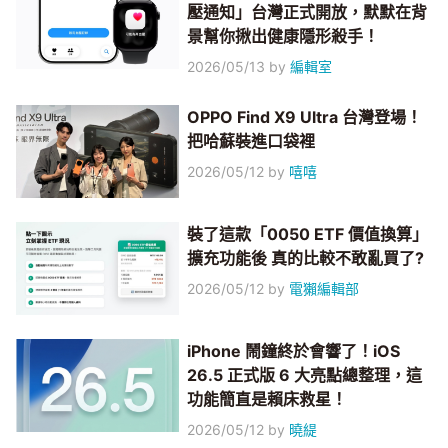
壓通知」台灣正式開放，默默在背
景幫你揪出健康隱形殺手！
2026/05/13
by
編輯室
OPPO Find X9 Ultra 台灣登場！
把哈蘇裝進口袋裡
2026/05/12
by
嘻嘻
裝了這款「0050 ETF 價值換算」
擴充功能後 真的比較不敢亂買了?
2026/05/12
by
電獺編輯部
iPhone 鬧鐘終於會響了！iOS
26.5 正式版 6 大亮點總整理，這
功能簡直是賴床救星！
2026/05/12
by
曉緹