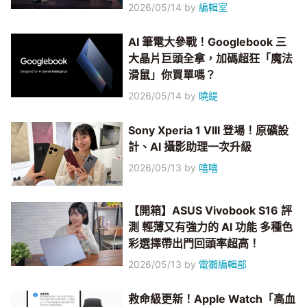
2026/05/14
by
編輯室
AI 筆電大參戰！Googlebook 三
大晶片巨頭全拿，加碼超狂「魔法
滑鼠」你買單嗎？
2026/05/14
by
曉緹
Sony Xperia 1 VIII 登場！原礦設
計、AI 攝影助理一次升級
2026/05/13
by
嘻嘻
【開箱】ASUS Vivobook S16 評
測 輕薄又有強力的 AI 功能 多種色
彩選擇帶出門回頭率超高！
2026/05/13
by
電獺編輯部
救命級更新！Apple Watch「高血