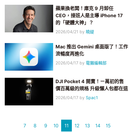
蘋果換老闆！庫克 9 月卸任
CEO，接班人是主導 iPhone 17
的「硬體大神」？
2026/04/21
by
曉緹
Mac 推出 Gemini 桌面版了！工作
流暢度再進化
2026/04/17
by
電獺編輯部
DJI Pocket 4 開賣！ㄧ萬初的售
價百萬級的規格 升級懶人包都在這
2026/04/17
by
Spac1
7
8
9
10
11
12
13
14
15