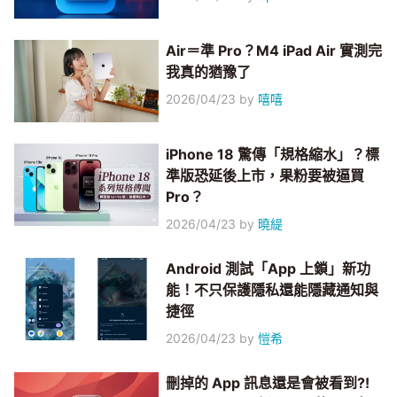
Air＝準 Pro？M4 iPad Air 實測完
我真的猶豫了
2026/04/23
by
嘻嘻
iPhone 18 驚傳「規格縮水」？標
準版恐延後上市，果粉要被逼買
Pro？
2026/04/23
by
曉緹
Android 測試「App 上鎖」新功
能！不只保護隱私還能隱藏通知與
捷徑
2026/04/23
by
愷希
刪掉的 App 訊息還是會被看到?!