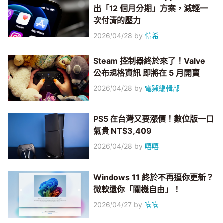
出「12 個月分期」方案，減輕一
次付清的壓力
2026/04/28
by
愷希
Steam 控制器終於來了！Valve
公布規格資訊 即將在 5 月開賣
2026/04/28
by
電獺編輯部
PS5 在台灣又要漲價！數位版一口
氣貴 NT$3,409
2026/04/28
by
嘻嘻
Windows 11 終於不再逼你更新？
微軟還你「關機自由」！
2026/04/27
by
嘻嘻