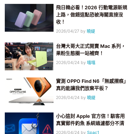
飛日韓必看！2026 行動電源新規
上路，做錯這點恐被海關直接沒
收！
2026/04/27
by
曉緹
台灣大哥大正式開賣 Mac 系列，
果粉生態圈一站補齊！
2026/04/24
by
嘻嘻
實測 OPPO Find N6「無感摺痕」
真的能讓我們放棄平板？
2026/04/24
by
曉緹
小心這封 Apple 官方信！駭客用
真實郵件釣魚 系統過濾都分不清
2026/04/24
by
Spac1