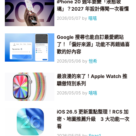
iPhone 20 週年要變「液態玻
璃」？2027 年設計傳聞一次看懂
2026/05/07
by
嘻嘻
Google 搜尋也能自訂最愛網站
了！「偏好來源」功能不再錯過喜
歡的好內容
2026/05/06
by
愷希
最浪漫的來了！Apple Watch 推
驕傲特別系列
2026/05/05
by
嘻嘻
iOS 26.5 更新重點整理！RCS 加
密、地圖推薦升級 3 大功能一次
看
2026/05/05
by
Spac1