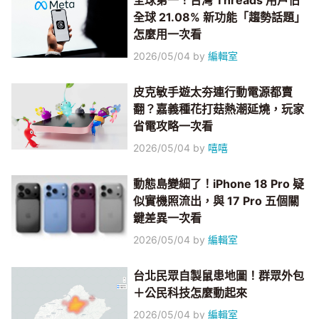
全球第一！台灣 Threads 用戶佔
全球 21.08% 新功能「趨勢話題」
怎麼用一次看
2026/05/04
by
編輯室
皮克敏手遊太夯連行動電源都賣
翻？嘉義種花打菇熱潮延燒，玩家
省電攻略一次看
2026/05/04
by
嘻嘻
動態島變細了！iPhone 18 Pro 疑
似實機照流出，與 17 Pro 五個關
鍵差異一次看
2026/05/04
by
編輯室
台北民眾自製鼠患地圖！群眾外包
＋公民科技怎麼動起來
2026/05/04
by
編輯室