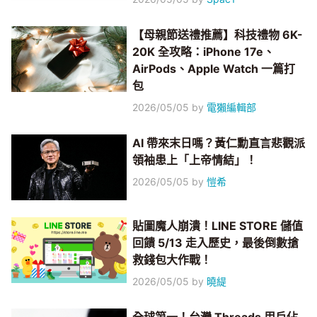
【母親節送禮推薦】科技禮物 6K-
20K 全攻略：iPhone 17e、
AirPods、Apple Watch 一篇打
包
2026/05/05
by
電獺編輯部
AI 帶來末日嗎？黃仁勳直言悲觀派
領袖患上「上帝情結」！
2026/05/05
by
愷希
貼圖魔人崩潰！LINE STORE 儲值
回饋 5/13 走入歷史，最後倒數搶
救錢包大作戰！
2026/05/05
by
曉緹