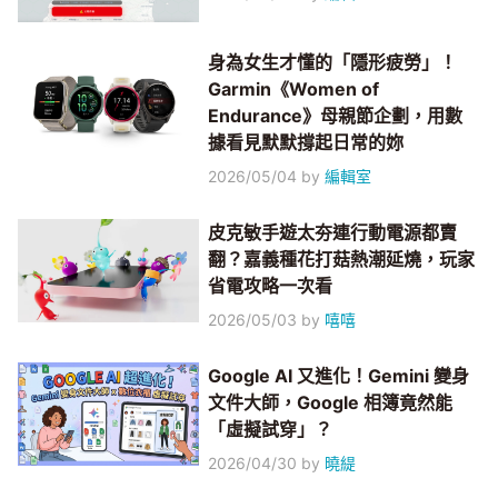
身為女生才懂的「隱形疲勞」！
Garmin《Women of
Endurance》母親節企劃，用數
據看見默默撐起日常的妳
2026/05/04
by
編輯室
皮克敏手遊太夯連行動電源都賣
翻？嘉義種花打菇熱潮延燒，玩家
省電攻略一次看
2026/05/03
by
嘻嘻
Google AI 又進化！Gemini 變身
文件大師，Google 相簿竟然能
「虛擬試穿」？
2026/04/30
by
曉緹