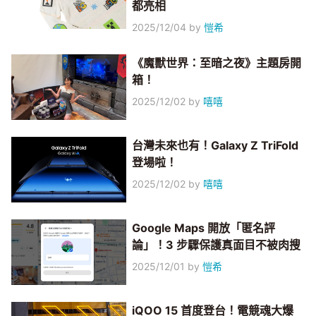
都亮相
2025/12/04
by
愷希
《魔獸世界：至暗之夜》主題房開
箱！
2025/12/02
by
嘻嘻
台灣未來也有！Galaxy Z TriFold
登場啦！
2025/12/02
by
嘻嘻
Google Maps 開放「匿名評
論」！3 步驟保護真面目不被肉搜
2025/12/01
by
愷希
iQOO 15 首度登台！電競魂大爆