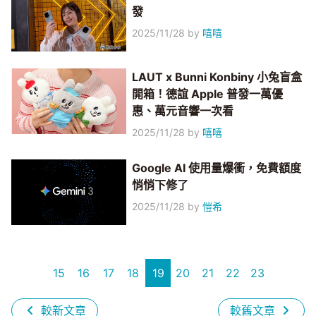
發
2025/11/28
by
嘻嘻
LAUT x Bunni Konbiny 小兔盲盒
開箱！德誼 Apple 普發一萬優
惠、萬元音響一次看
2025/11/28
by
嘻嘻
Google AI 使用量爆衝，免費額度
悄悄下修了
2025/11/28
by
愷希
15
16
17
18
19
20
21
22
23
較新文章
較舊文章