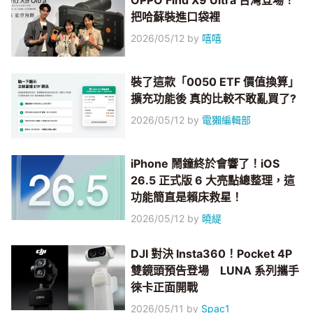
OPPO Find X9 Ultra 台灣登場！
把哈蘇裝進口袋裡
2026/05/12
by
嘻嘻
裝了這款「0050 ETF 價值換算」
擴充功能後 真的比較不敢亂買了?
2026/05/12
by
電獺編輯部
iPhone 鬧鐘終於會響了！iOS
26.5 正式版 6 大亮點總整理，這
功能簡直是賴床救星！
2026/05/12
by
曉緹
DJI 對決 Insta360！Pocket 4P
雙鏡頭預告登場 LUNA 系列攜手
徠卡正面開戰
2026/05/11
by
Spac1