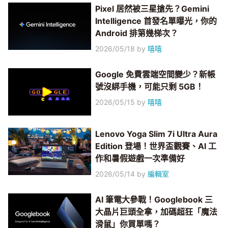
Pixel 居然被三星搶先？Gemini
Intelligence 首發名單曝光，你的
Android 排第幾梯次？
2026/05/18
by
嘻嘻
Google 免費雲端空間變少？新帳
號沒綁手機，可能只剩 5GB！
2026/05/15
by
嘻嘻
Lenovo Yoga Slim 7i Ultra Aura
Edition 登場！世界盃觀賽、AI 工
作和暑假遊戲一次準備好
2026/05/14
by
編輯室
AI 筆電大參戰！Googlebook 三
大晶片巨頭全拿，加碼超狂「魔法
滑鼠」你買單嗎？