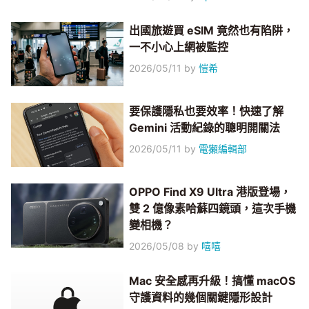
出國旅遊買 eSIM 竟然也有陷阱，
一不小心上網被監控
2026/05/11
by
愷希
要保護隱私也要效率！快速了解
Gemini 活動紀錄的聰明開關法
2026/05/11
by
電獺編輯部
OPPO Find X9 Ultra 港版登場，
雙 2 億像素哈蘇四鏡頭，這次手機
變相機？
2026/05/08
by
嘻嘻
Mac 安全感再升級！搞懂 macOS
守護資料的幾個關鍵隱形設計