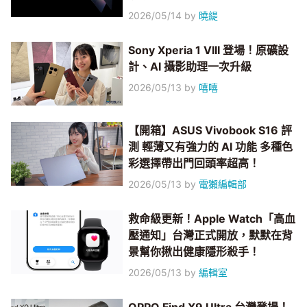
2026/05/14
by
曉緹
Sony Xperia 1 VIII 登場！原礦設
計、AI 攝影助理一次升級
2026/05/13
by
嘻嘻
【開箱】ASUS Vivobook S16 評
測 輕薄又有強力的 AI 功能 多種色
彩選擇帶出門回頭率超高！
2026/05/13
by
電獺編輯部
救命級更新！Apple Watch「高血
壓通知」台灣正式開放，默默在背
景幫你揪出健康隱形殺手！
2026/05/13
by
編輯室