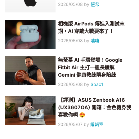
2026/05/08
by
愷希
相機版 AirPods 傳進入測試末
期，AI 穿戴大戰要來了！
2026/05/08
by
嘻嘻
無螢幕 AI 手環登場！Google
Fitbit Air 主打一週長續航
Gemini 健康教練隨身陪練
2026/05/08
by
Spac1
【評測】ASUS Zenbook A16
(UX3607OA) 開箱：金色機身我
喜歡你啊 😍
2026/05/07
by
編輯室