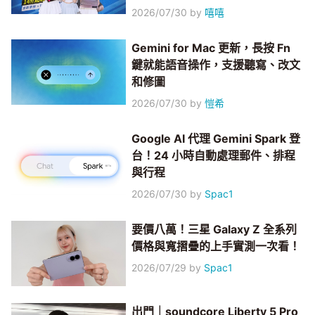
2026/07/30
by
嘻嘻
Gemini for Mac 更新，長按 Fn
鍵就能語音操作，支援聽寫、改文
和修圖
2026/07/30
by
愷希
Google AI 代理 Gemini Spark 登
台！24 小時自動處理郵件、排程
與行程
2026/07/30
by
Spac1
要價八萬！三星 Galaxy Z 全系列
價格與寬摺疊的上手實測一次看！
2026/07/29
by
Spac1
出門｜soundcore Liberty 5 Pro