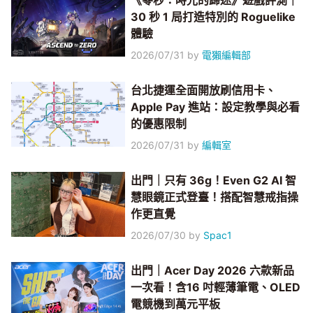
《零秒：時光的歸途》遊戲評測｜
30 秒 1 局打造特別的 Roguelike
體驗
2026/07/31
by
電獺編輯部
台北捷運全面開放刷信用卡、
Apple Pay 進站：設定教學與必看
的優惠限制
2026/07/31
by
編輯室
出門｜只有 36g！Even G2 AI 智
慧眼鏡正式登臺！搭配智慧戒指操
作更直覺
2026/07/30
by
Spac1
出門｜Acer Day 2026 六款新品
一次看！含16 吋輕薄筆電、OLED
電競機到萬元平板