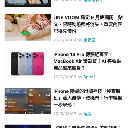
LINE VOOM 確定 9 月底關閉，貼
文、限時動態都將消失，重要內容
記得先備份
2026/08/04
by
編輯室
iPhone 18 Pro 傳漲近萬元、
MacBook Air 爆缺貨！AI 害蘋果
產品越來越貴？
2026/08/03
by
Spac1
iPhone 隱藏的出國神技「秒查航
班」萬人瘋傳，登機門、行李轉盤
一秒現形！
2026/08/03
by
曉緹