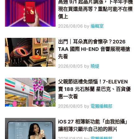
高通 9/1 起晶片調漲，下半年手機
現在買還是再等？重點可能不在標
價上
2026/08/06
by
編輯室
出門｜耳朵真的會懷孕？2026
TAA 國際 HI-END 音響展現場搶
先看
2026/08/05
by
曉緹
父親節送禮免煩惱！7-ELEVEN
賣 188 元石斛蘭 星巴克、百貨優
惠一次看
2026/08/05
by
電獺編輯部
iOS 27 相簿新功能「由我拍攝」
讓相簿只顯示自己拍的照片
2026/08/05
by
電獺編輯部