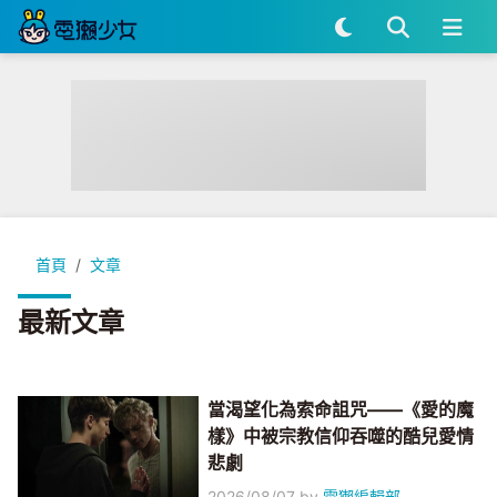
首頁
文章
最新文章
當渴望化為索命詛咒——《愛的魔
樣》中被宗教信仰吞噬的酷兒愛情
悲劇
2026/08/07
by
電獺編輯部