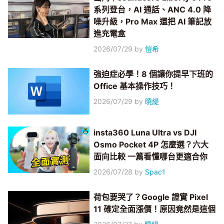
系列登台，AI 通話、ANC 4.0 降
噪升級，Pro Max 還把 AI 筆記放
進充電盒
2026/07/29
by
愷希
強迫症必學！8 個讓你提早下班的
Office 基本操作技巧！
2026/07/29
by
曉緹
insta360 Luna Ultra vs DJI
Osmo Pocket 4P 怎麼選？六大
面向比較 一篇看懂哪台更適合你
2026/07/28
by
Spac1
荷包要哭了？Google 證實 Pixel
11 確定全面漲價！原因竟然是這個