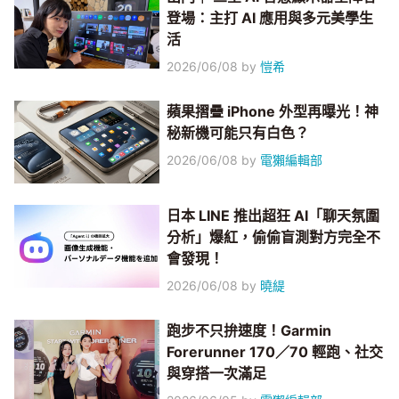
登場：主打 AI 應用與多元美學生
活
2026/06/08
by
愷希
蘋果摺疊 iPhone 外型再曝光！神
秘新機可能只有白色？
2026/06/08
by
電獺編輯部
日本 LINE 推出超狂 AI「聊天氛圍
分析」爆紅，偷偷盲測對方完全不
會發現！
2026/06/08
by
曉緹
跑步不只拚速度！Garmin
Forerunner 170／70 輕跑、社交
與穿搭一次滿足