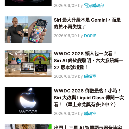
2026/06/09
by
電獺編輯部
Siri 最大升級不是 Gemini，而是
終於不再失憶了
2026/06/09
by
DORIS
WWDC 2026 懶人包一次看！
Siri AI 終於變聰明、六大系統統一
27 版本號超猛！
2026/06/09
by
編輯室
WWDC 2026 倒數最後 1 小時！
Siri 大改與 Liquid Glass 傳聞一次
看！（早上來兌獎有多少中？）
2026/06/09
by
編輯室
出門｜ 三星 AI 智慧顯示器全陣容