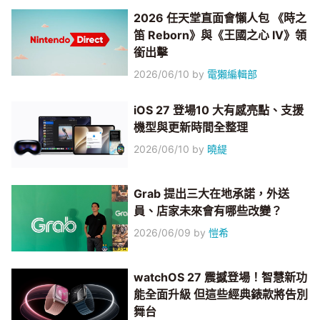
2026 任天堂直面會懶人包 《時之
笛 Reborn》與《王國之心 IV》領
銜出擊
2026/06/10
by
電獺編輯部
iOS 27 登場10 大有感亮點、支援
機型與更新時間全整理
2026/06/10
by
曉緹
Grab 提出三大在地承諾，外送
員、店家未來會有哪些改變？
2026/06/09
by
愷希
watchOS 27 震撼登場！智慧新功
能全面升級 但這些經典錶款將告別
舞台