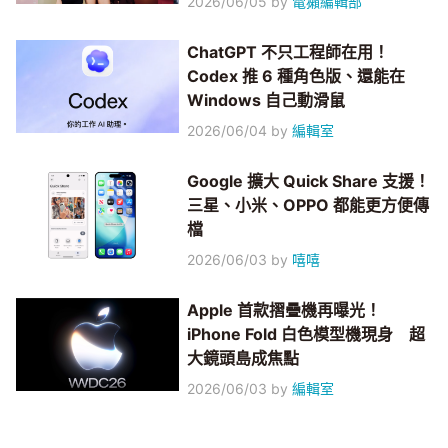
2026/06/05
by
電獺編輯部
ChatGPT 不只工程師在用！
Codex 推 6 種角色版、還能在
Windows 自己動滑鼠
2026/06/04
by
編輯室
Google 擴大 Quick Share 支援！
三星、小米、OPPO 都能更方便傳
檔
2026/06/03
by
嘻嘻
Apple 首款摺疊機再曝光！
iPhone Fold 白色模型機現身 超
大鏡頭島成焦點
2026/06/03
by
編輯室