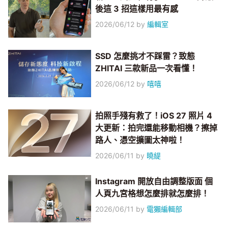
後這 3 招這樣用最有感
2026/06/12
by
編輯室
SSD 怎麼挑才不踩雷？致態
ZHITAI 三款新品一次看懂！
2026/06/12
by
嘻嘻
拍照手殘有救了！iOS 27 照片 4
大更新：拍完還能移動相機？擦掉
路人、憑空擴圖太神啦！
2026/06/11
by
曉緹
Instagram 開放自由調整版面 個
人頁九宮格想怎麼排就怎麼排！
2026/06/11
by
電獺編輯部