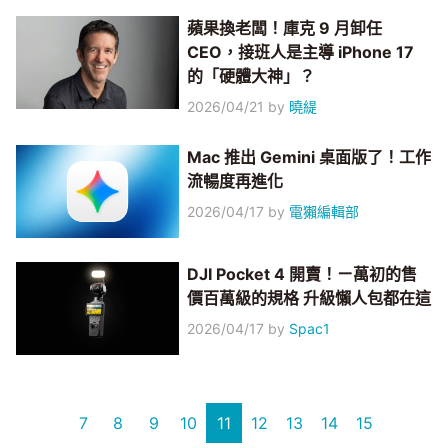
蘋果換老闆！庫克 9 月卸任
CEO，接班人是主導 iPhone 17
的「硬體大神」？
2026/04/21
by
曉緹
Mac 推出 Gemini 桌面版了！工作
流暢度再進化
2026/04/17
by
電獺編輯部
DJI Pocket 4 開賣！ㄧ萬初的售
價百萬級的規格 升級懶人包都在這
2026/04/17
by
Spac1
7
8
9
10
11
12
13
14
15