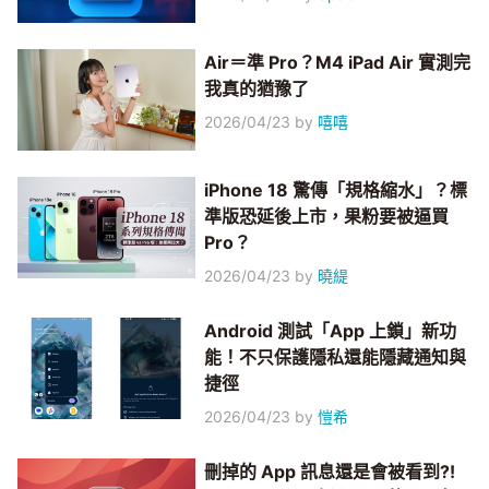
Air＝準 Pro？M4 iPad Air 實測完
我真的猶豫了
2026/04/23
by
嘻嘻
iPhone 18 驚傳「規格縮水」？標
準版恐延後上市，果粉要被逼買
Pro？
2026/04/23
by
曉緹
Android 測試「App 上鎖」新功
能！不只保護隱私還能隱藏通知與
捷徑
2026/04/23
by
愷希
刪掉的 App 訊息還是會被看到?!