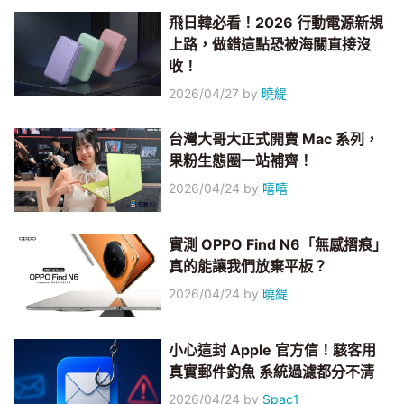
飛日韓必看！2026 行動電源新規
上路，做錯這點恐被海關直接沒
收！
2026/04/27
by
曉緹
台灣大哥大正式開賣 Mac 系列，
果粉生態圈一站補齊！
2026/04/24
by
嘻嘻
實測 OPPO Find N6「無感摺痕」
真的能讓我們放棄平板？
2026/04/24
by
曉緹
小心這封 Apple 官方信！駭客用
真實郵件釣魚 系統過濾都分不清
2026/04/24
by
Spac1