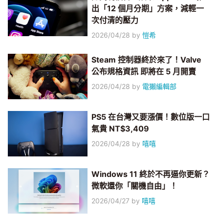
出「12 個月分期」方案，減輕一
次付清的壓力
2026/04/28
by
愷希
Steam 控制器終於來了！Valve
公布規格資訊 即將在 5 月開賣
2026/04/28
by
電獺編輯部
PS5 在台灣又要漲價！數位版一口
氣貴 NT$3,409
2026/04/28
by
嘻嘻
Windows 11 終於不再逼你更新？
微軟還你「關機自由」！
2026/04/27
by
嘻嘻