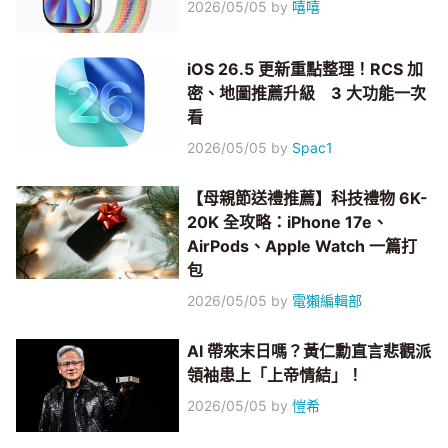
2026/05/05
by
嘻嘻
iOS 26.5 更新重點整理！RCS 加
密、地圖推薦升級 3 大功能一次
看
2026/05/05
by
Spac1
【母親節送禮推薦】科技禮物 6K-
20K 全攻略：iPhone 17e、
AirPods、Apple Watch 一篇打
包
2026/05/05
by
電獺編輯部
AI 帶來末日嗎？黃仁勳直言悲觀派
領袖患上「上帝情結」！
2026/05/05
by
愷希