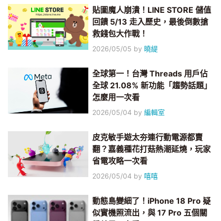
貼圖魔人崩潰！LINE STORE 儲值
回饋 5/13 走入歷史，最後倒數搶
救錢包大作戰！
2026/05/05
by
曉緹
全球第一！台灣 Threads 用戶佔
全球 21.08% 新功能「趨勢話題」
怎麼用一次看
2026/05/04
by
編輯室
皮克敏手遊太夯連行動電源都賣
翻？嘉義種花打菇熱潮延燒，玩家
省電攻略一次看
2026/05/04
by
嘻嘻
動態島變細了！iPhone 18 Pro 疑
似實機照流出，與 17 Pro 五個關