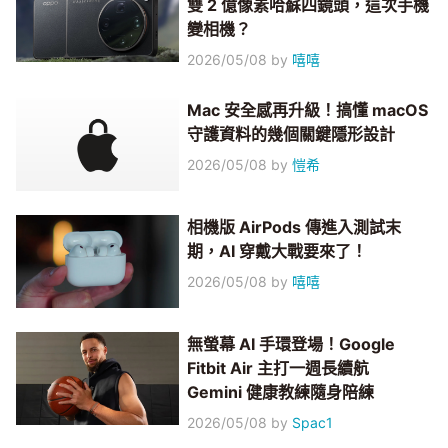
雙 2 億像素哈蘇四鏡頭，這次手機
變相機？
2026/05/08
by
嘻嘻
Mac 安全感再升級！搞懂 macOS
守護資料的幾個關鍵隱形設計
2026/05/08
by
愷希
相機版 AirPods 傳進入測試末
期，AI 穿戴大戰要來了！
2026/05/08
by
嘻嘻
無螢幕 AI 手環登場！Google
Fitbit Air 主打一週長續航
Gemini 健康教練隨身陪練
2026/05/08
by
Spac1