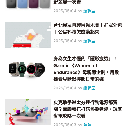
鍵差異一次看
2026/05/04
by
編輯室
台北民眾自製鼠患地圖！群眾外包
＋公民科技怎麼動起來
2026/05/04
by
編輯室
身為女生才懂的「隱形疲勞」！
Garmin《Women of
Endurance》母親節企劃，用數
據看見默默撐起日常的妳
2026/05/04
by
編輯室
皮克敏手遊太夯連行動電源都賣
翻？嘉義種花打菇熱潮延燒，玩家
省電攻略一次看
2026/05/03
by
嘻嘻