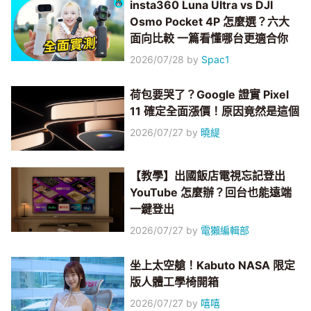
insta360 Luna Ultra vs DJI
Osmo Pocket 4P 怎麼選？六大
面向比較 一篇看懂哪台更適合你
2026/07/28
by
Spac1
荷包要哭了？Google 證實 Pixel
11 確定全面漲價！原因竟然是這個
2026/07/27
by
曉緹
【教學】出國飯店電視忘記登出
YouTube 怎麼辦？回台也能遠端
一鍵登出
2026/07/27
by
電獺編輯部
坐上太空艙！Kabuto NASA 限定
版人體工學椅開箱
2026/07/27
by
嘻嘻