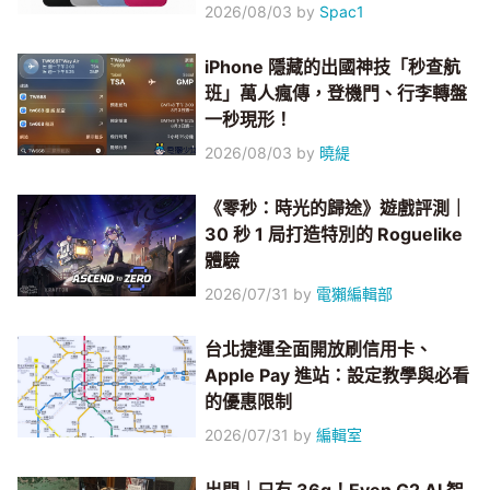
2026/08/03
by
Spac1
iPhone 隱藏的出國神技「秒查航
班」萬人瘋傳，登機門、行李轉盤
一秒現形！
2026/08/03
by
曉緹
《零秒：時光的歸途》遊戲評測｜
30 秒 1 局打造特別的 Roguelike
體驗
2026/07/31
by
電獺編輯部
台北捷運全面開放刷信用卡、
Apple Pay 進站：設定教學與必看
的優惠限制
2026/07/31
by
編輯室