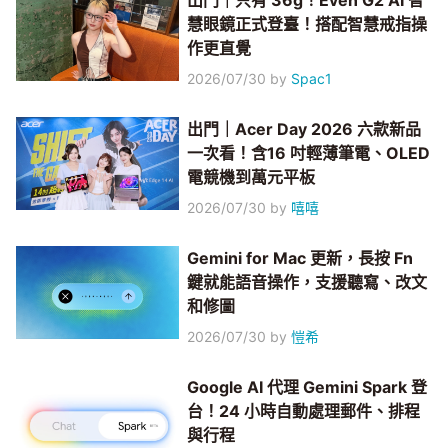
出門｜只有 36g！Even G2 AI 智
慧眼鏡正式登臺！搭配智慧戒指操
作更直覺
2026/07/30
by
Spac1
出門｜Acer Day 2026 六款新品
一次看！含16 吋輕薄筆電、OLED
電競機到萬元平板
2026/07/30
by
嘻嘻
Gemini for Mac 更新，長按 Fn
鍵就能語音操作，支援聽寫、改文
和修圖
2026/07/30
by
愷希
Google AI 代理 Gemini Spark 登
台！24 小時自動處理郵件、排程
與行程