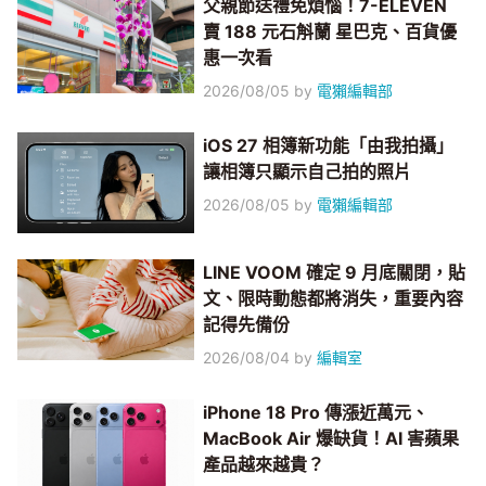
父親節送禮免煩惱！7-ELEVEN
賣 188 元石斛蘭 星巴克、百貨優
惠一次看
2026/08/05
by
電獺編輯部
iOS 27 相簿新功能「由我拍攝」
讓相簿只顯示自己拍的照片
2026/08/05
by
電獺編輯部
LINE VOOM 確定 9 月底關閉，貼
文、限時動態都將消失，重要內容
記得先備份
2026/08/04
by
編輯室
iPhone 18 Pro 傳漲近萬元、
MacBook Air 爆缺貨！AI 害蘋果
產品越來越貴？