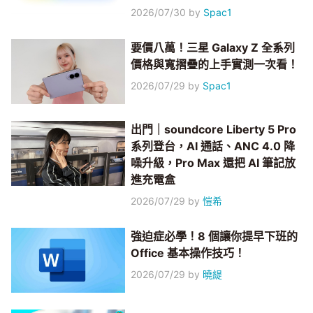
2026/07/30
by
Spac1
要價八萬！三星 Galaxy Z 全系列
價格與寬摺疊的上手實測一次看！
2026/07/29
by
Spac1
出門｜soundcore Liberty 5 Pro
系列登台，AI 通話、ANC 4.0 降
噪升級，Pro Max 還把 AI 筆記放
進充電盒
2026/07/29
by
愷希
強迫症必學！8 個讓你提早下班的
Office 基本操作技巧！
2026/07/29
by
曉緹