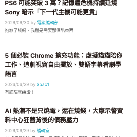
PS6 可能突破 3 萬？記憶體危機持續延燒
Sony 暗示「下一代主機可能更貴」
2026/06/30
by
電獺編輯部
抱歉了錢錢，我還是需要那個酷東西
5 個必裝 Chrome 擴充功能：虛擬貓貓陪你
工作、追劇視窗自由擺放、雙語字幕看劇學
語言
2026/06/29
by
Spac1
有貓貓就給讚！！
AI 熱潮不是只燒電，還在燒錢，大摩示警資
料中心狂蓋背後的債務壓力
2026/06/29
by
編輯室