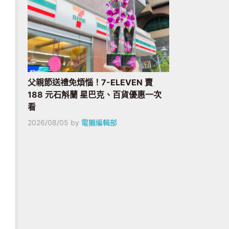
父親節送禮免煩惱！7-ELEVEN 賣
188 元石斛蘭 星巴克、百貨優惠一次
看
2026/08/05
by
電獺編輯部