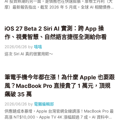
AI 投資熱潮的另一面，是債務也在快速膨脹。摩根士丹利（大
摩）最新報告指出，截至 2026 年 5 月底，全球 AI 相關債券發
行規模達 2,360 億美元、年增 357%，預估全年發行量上看
5,700 億美元，約等於台灣 2025 年名目 GDP 的 58%。報告
也點出台灣供應鏈正在面對的現象：科技巨頭付款天數拉長，
iOS 27 Beta 2 Siri AI 實測：跨 App 操
等於整條供應鏈在為美國 AI 基建「代墊資金」，AI 伺服器代工
作、視覺智慧、自然語言捷徑全測給你看
廠雖然訂單滿手，現金流壓力也跟著變得更需要留意。
2026/06/26
by
嘻嘻
這次 Siri AI 真的很實用欸～
筆電手機今年都在漲！為什麼 Apple 也要跟
風？MacBook Pro 直接貴了 1 萬元，頂規
飆破 35 萬
2026/06/26
by
電獺編輯部
供應鏈成本暴增，Apple 台灣官網全線調漲！MacBook Pro 最
高漲 NT$10,000、Apple TV 4K 漲幅超過 7 成。AI 資料中心
搶記憶體，組件價格劇烈上漲，你的換機計畫要改了！