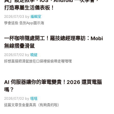
具」設定教學，iOS、Android 一次學會，
打造專屬生活儀表板！
2026/07/03
by
編輯室
學會這些 告別App圖示海
一杯咖啡隨處開工！羅技總經理專訪：Mobi
無線摺疊滑鼠
2026/07/02
by
曉緹
好想直接把滑鼠放在口袋裡偷偷帶走喔嘿嘿
AI 伺服器讓你的筆電變貴！2026 還買電腦
嗎？
2026/07/02
by
嘻嘻
這篇文章含金量真高（有夠貴的啦）