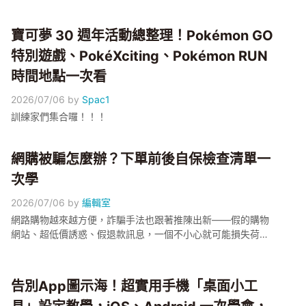
寶可夢 30 週年活動總整理！Pokémon GO
特別遊戲、PokéXciting、Pokémon RUN
時間地點一次看
2026/07/06
by
Spac1
訓練家們集合囉！！！
網購被騙怎麼辦？下單前後自保檢查清單一
次學
2026/07/06
by
編輯室
網路購物越來越方便，詐騙手法也跟著推陳出新——假的購物
網站、超低價誘惑、假退款訊息，一個不小心就可能損失荷包
或個資。小編這篇整理網路購物前後的自保檢查清單：怎麼判
斷網站是否可信、常見詐騙手法辨識、付款方式怎麼選比較安
全、收到可疑訊息該怎麼處理，照著檢查一遍，網購更安心。
告別App圖示海！超實用手機「桌面小工