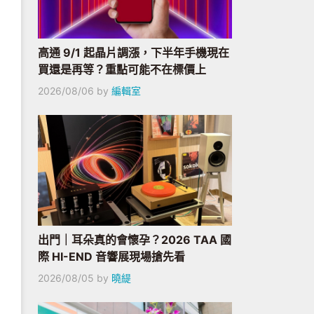
高通 9/1 起晶片調漲，下半年手機現在
買還是再等？重點可能不在標價上
2026/08/06
by
編輯室
出門｜耳朵真的會懷孕？2026 TAA 國
際 HI-END 音響展現場搶先看
2026/08/05
by
曉緹