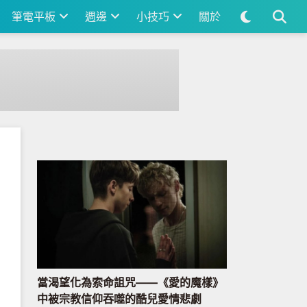
筆電平板
週邊
小技巧
關於
當渴望化為索命詛咒——《愛的魔樣》
中被宗教信仰吞噬的酷兒愛情悲劇