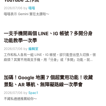
YouTube 工作流
2026/07/06
by
嘻嘻
嘻嘻表示 Gemini 實在太讚啦～
一支手機開兩個 LINE、IG 帳號？多開分身
功能教學一次學
2026/07/06
by
編輯室
工作和私人各有一組 LINE、IG 帳號，卻只能登出登入切換，很
麻煩？其實不用兩支手機，用「分身」或「多開」功能，就能
在同一支手機上同時登入兩個帳號。小編這篇教你 Android 內
建的雙開功能、iPhone 的替代做法、以及第三方多開 App 的
使用重點與注意事項，讓公私帳號分開管理不再麻煩。
加碼！Google 地圖 7 個超實用功能！收藏
景點、AR 導航、無障礙路線一次學會
2026/07/06
by
Spac1
不藏私通通推薦給你～