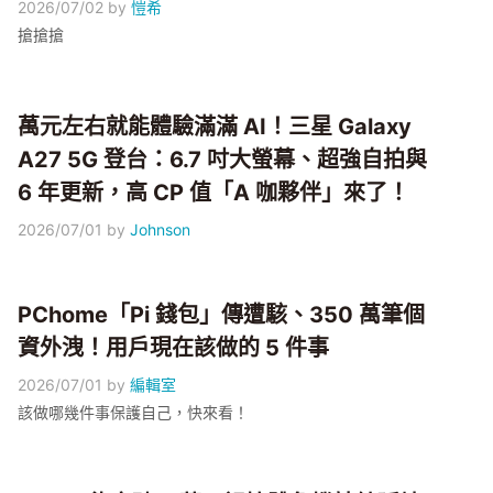
2026/07/02
by
愷希
搶搶搶
萬元左右就能體驗滿滿 AI！三星 Galaxy
A27 5G 登台：6.7 吋大螢幕、超強自拍與
6 年更新，高 CP 值「A 咖夥伴」來了！
2026/07/01
by
Johnson
PChome「Pi 錢包」傳遭駭、350 萬筆個
資外洩！用戶現在該做的 5 件事
2026/07/01
by
編輯室
該做哪幾件事保護自己，快來看！