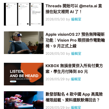
Threads 開始可以 @meta.ai 直
接在貼文裡問 AI 了！
2026/05/30
by
編輯室
Apple visionOS 27 預告無障礙新
功能：Vision Pro 眼控操作電動輪
椅、9 月正式上線
2026/05/30
by
編輯室
KKBOX 無損音質併入所有付費方
案，學生月付降到 80 元
2026/05/29
by
編輯室
數發部點名 4 款中國 App 高風險
權限超載、資料還默默傳回去？
2026/05/29
by
編輯室