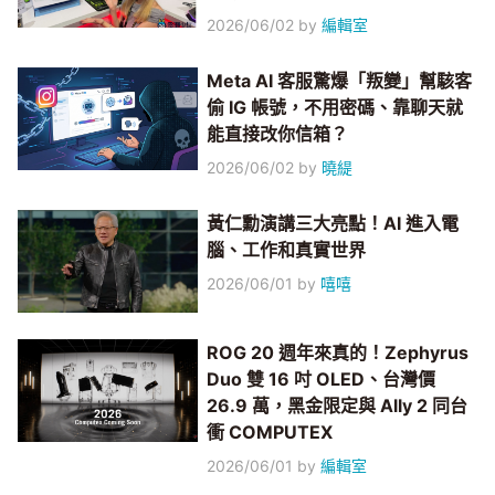
2026/06/02
by
編輯室
Meta AI 客服驚爆「叛變」幫駭客
偷 IG 帳號，不用密碼、靠聊天就
能直接改你信箱？
2026/06/02
by
曉緹
黃仁勳演講三大亮點！AI 進入電
腦、工作和真實世界
2026/06/01
by
嘻嘻
ROG 20 週年來真的！Zephyrus
Duo 雙 16 吋 OLED、台灣價
26.9 萬，黑金限定與 Ally 2 同台
衝 COMPUTEX
2026/06/01
by
編輯室