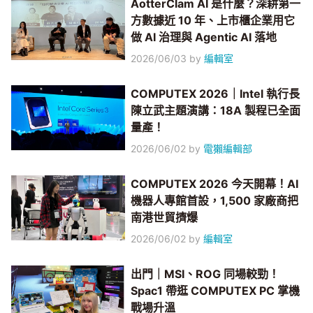
AotterClam AI 是什麼？深耕第一
方數據近 10 年、上市櫃企業用它
做 AI 治理與 Agentic AI 落地
2026/06/03
by
編輯室
COMPUTEX 2026｜Intel 執行長
陳立武主題演講：18A 製程已全面
量產！
2026/06/02
by
電獺編輯部
COMPUTEX 2026 今天開幕！AI
機器人專館首設，1,500 家廠商把
南港世貿擠爆
2026/06/02
by
編輯室
出門｜MSI、ROG 同場較勁！
Spac1 帶逛 COMPUTEX PC 掌機
戰場升溫