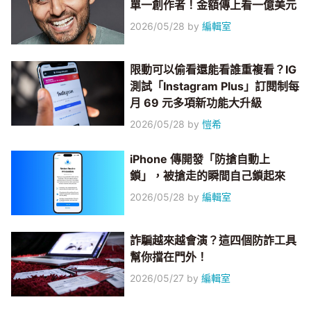
單一創作者！金額傳上看一億美元
2026/05/28
by
編輯室
限動可以偷看還能看誰重複看？IG
測試「Instagram Plus」訂閱制每
月 69 元多項新功能大升級
2026/05/28
by
愷希
iPhone 傳開發「防搶自動上
鎖」，被搶走的瞬間自己鎖起來
2026/05/28
by
編輯室
詐騙越來越會演？這四個防詐工具
幫你擋在門外！
2026/05/27
by
編輯室