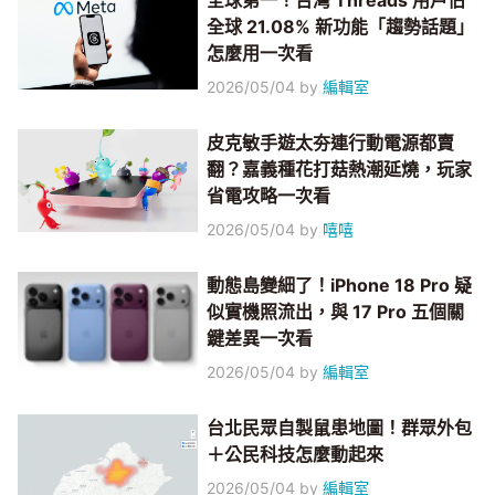
全球第一！台灣 Threads 用戶佔
全球 21.08% 新功能「趨勢話題」
怎麼用一次看
2026/05/04
by
編輯室
皮克敏手遊太夯連行動電源都賣
翻？嘉義種花打菇熱潮延燒，玩家
省電攻略一次看
2026/05/04
by
嘻嘻
動態島變細了！iPhone 18 Pro 疑
似實機照流出，與 17 Pro 五個關
鍵差異一次看
2026/05/04
by
編輯室
台北民眾自製鼠患地圖！群眾外包
＋公民科技怎麼動起來
2026/05/04
by
編輯室