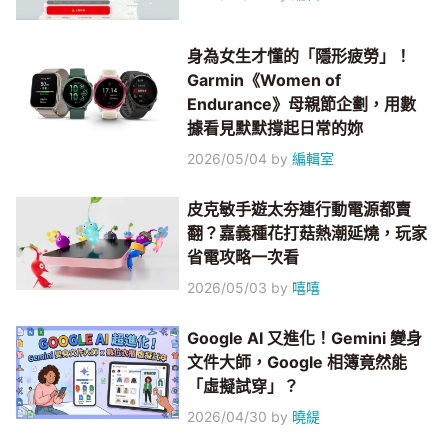
身為女生才懂的「隱形疲勞」！
Garmin《Women of
Endurance》母親節企劃，用數
據看見默默撐起日常的妳
2026/05/04
by
編輯室
皮克敏手遊太夯連行動電源都賣
翻？嘉義種花打菇熱潮延燒，玩家
省電攻略一次看
2026/05/03
by
嘻嘻
Google AI 又進化！Gemini 變身
文件大師，Google 相簿竟然能
「虛擬試穿」？
2026/04/30
by
曉緹