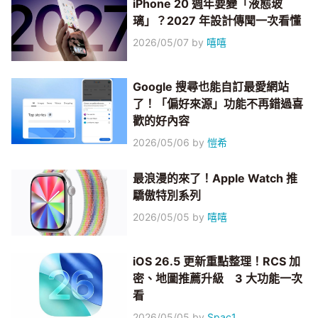
iPhone 20 週年要變「液態玻
璃」？2027 年設計傳聞一次看懂
2026/05/07
by
嘻嘻
Google 搜尋也能自訂最愛網站
了！「偏好來源」功能不再錯過喜
歡的好內容
2026/05/06
by
愷希
最浪漫的來了！Apple Watch 推
驕傲特別系列
2026/05/05
by
嘻嘻
iOS 26.5 更新重點整理！RCS 加
密、地圖推薦升級 3 大功能一次
看
2026/05/05
by
Spac1