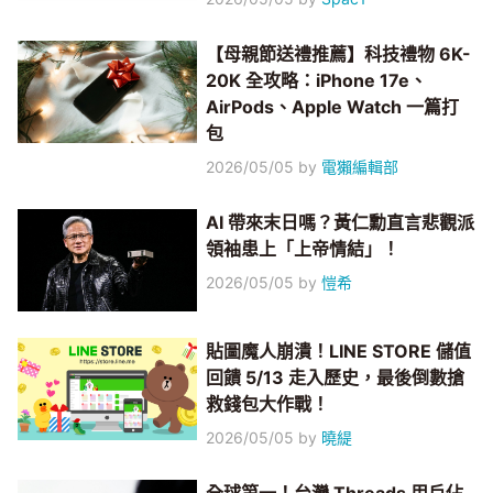
【母親節送禮推薦】科技禮物 6K-
20K 全攻略：iPhone 17e、
AirPods、Apple Watch 一篇打
包
2026/05/05
by
電獺編輯部
AI 帶來末日嗎？黃仁勳直言悲觀派
領袖患上「上帝情結」！
2026/05/05
by
愷希
貼圖魔人崩潰！LINE STORE 儲值
回饋 5/13 走入歷史，最後倒數搶
救錢包大作戰！
2026/05/05
by
曉緹