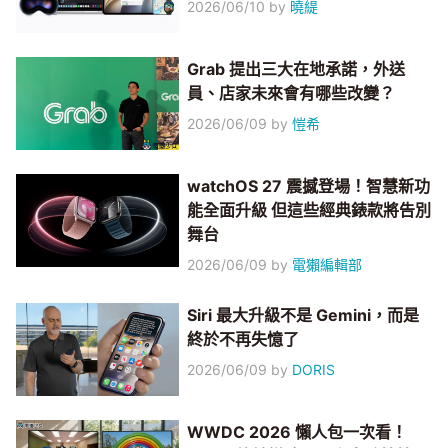
2026/06/10
by
曉緹
Grab 提出三大在地承諾，外送
員、店家未來會有哪些改變？
2026/06/09
by
愷希
watchOS 27 震撼登場！智慧新功
能全面升級 但這些經典錶款將告別
舞台
2026/06/09
by
電獺編輯部
Siri 最大升級不是 Gemini，而是
終於不再失憶了
2026/06/09
by
DORIS
WWDC 2026 懶人包一次看！