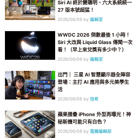
Siri AI 終於變聰明、六大系統統一
27 版本號超猛！
2026/06/09
by
編輯室
WWDC 2026 倒數最後 1 小時！
Siri 大改與 Liquid Glass 傳聞一次
看！（早上來兌獎有多少中？）
2026/06/09
by
編輯室
出門｜ 三星 AI 智慧顯示器全陣容
登場：主打 AI 應用與多元美學生
活
2026/06/08
by
愷希
蘋果摺疊 iPhone 外型再曝光！神
秘新機可能只有白色？
2026/06/08
by
電獺編輯部