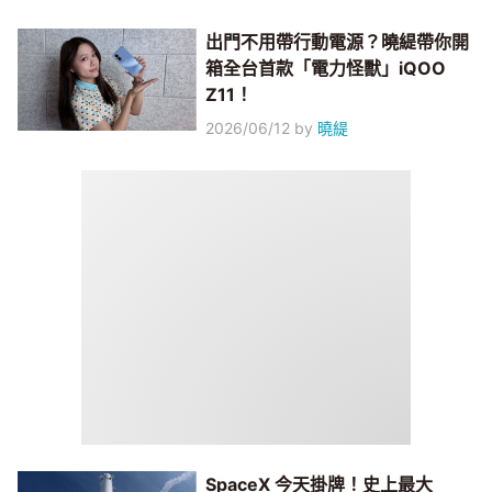
出門不用帶行動電源？曉緹帶你開
箱全台首款「電力怪獸」iQOO
Z11！
2026/06/12
by
曉緹
SpaceX 今天掛牌！史上最大