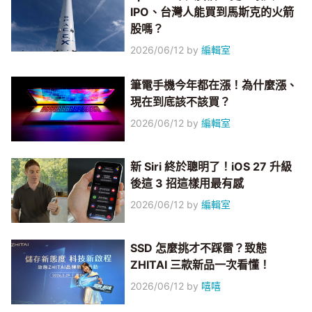
IPO、台灣人能買到馬斯克的火箭
股嗎？
2026/06/12
by
編輯室
筆電手機今年都在漲！為什麼漲、
現在到底該不該買？
2026/06/12
by
編輯室
新 Siri 終於聰明了！iOS 27 升級
後這 3 招這樣用最有感
2026/06/12
by
編輯室
SSD 怎麼挑才不踩雷？致態
ZHITAI 三款新品一次看懂！
2026/06/12
by
嘻嘻