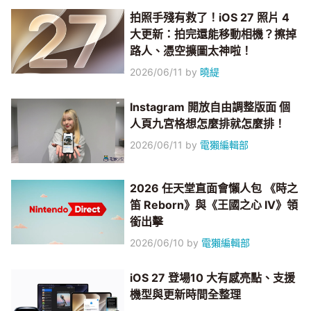
拍照手殘有救了！iOS 27 照片 4
大更新：拍完還能移動相機？擦掉
路人、憑空擴圖太神啦！
2026/06/11
by
曉緹
Instagram 開放自由調整版面 個
人頁九宮格想怎麼排就怎麼排！
2026/06/11
by
電獺編輯部
2026 任天堂直面會懶人包 《時之
笛 Reborn》與《王國之心 IV》領
銜出擊
2026/06/10
by
電獺編輯部
iOS 27 登場10 大有感亮點、支援
機型與更新時間全整理