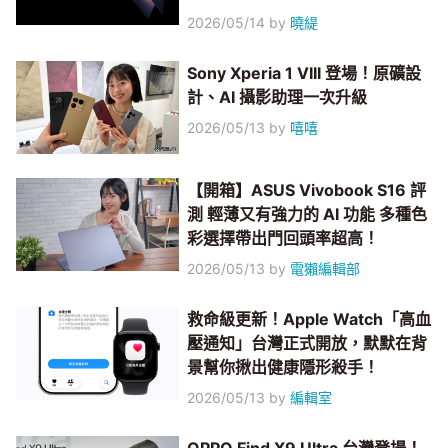
2026/05/14
by
曉緹
Sony Xperia 1 VIII 登場！原礦設
計、AI 攝影助理一次升級
2026/05/13
by
嘻嘻
【開箱】ASUS Vivobook S16 評
測 輕薄又有強力的 AI 功能 多種色
彩選擇帶出門回頭率超高！
2026/05/13
by
電獺編輯部
救命級更新！Apple Watch「高血
壓通知」台灣正式開放，默默在背
景幫你揪出健康隱形殺手！
2026/05/13
by
編輯室