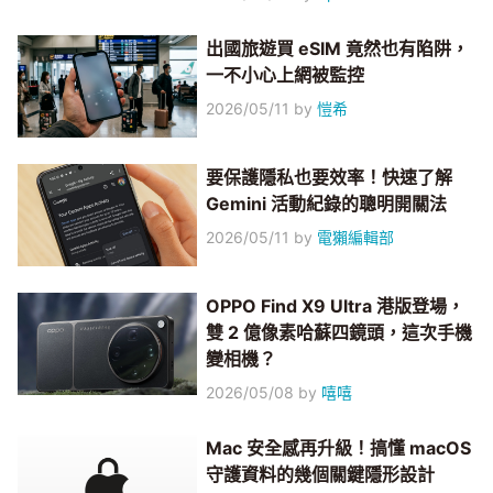
出國旅遊買 eSIM 竟然也有陷阱，
一不小心上網被監控
2026/05/11
by
愷希
要保護隱私也要效率！快速了解
Gemini 活動紀錄的聰明開關法
2026/05/11
by
電獺編輯部
OPPO Find X9 Ultra 港版登場，
雙 2 億像素哈蘇四鏡頭，這次手機
變相機？
2026/05/08
by
嘻嘻
Mac 安全感再升級！搞懂 macOS
守護資料的幾個關鍵隱形設計