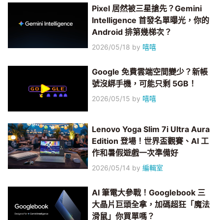
Pixel 居然被三星搶先？Gemini
Intelligence 首發名單曝光，你的
Android 排第幾梯次？
2026/05/18
by
嘻嘻
Google 免費雲端空間變少？新帳
號沒綁手機，可能只剩 5GB！
2026/05/15
by
嘻嘻
Lenovo Yoga Slim 7i Ultra Aura
Edition 登場！世界盃觀賽、AI 工
作和暑假遊戲一次準備好
2026/05/14
by
編輯室
AI 筆電大參戰！Googlebook 三
大晶片巨頭全拿，加碼超狂「魔法
滑鼠」你買單嗎？