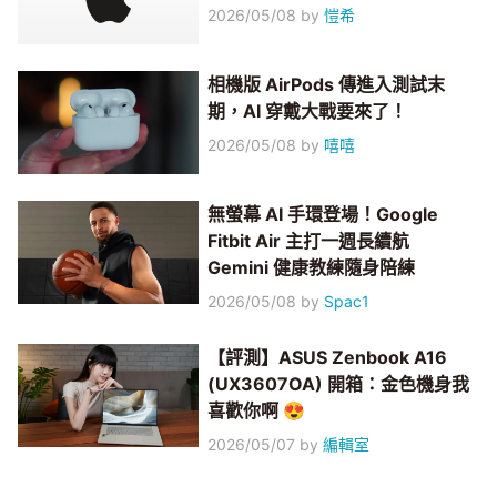
2026/05/08
by
愷希
相機版 AirPods 傳進入測試末
期，AI 穿戴大戰要來了！
2026/05/08
by
嘻嘻
無螢幕 AI 手環登場！Google
Fitbit Air 主打一週長續航
Gemini 健康教練隨身陪練
2026/05/08
by
Spac1
【評測】ASUS Zenbook A16
(UX3607OA) 開箱：金色機身我
喜歡你啊 😍
2026/05/07
by
編輯室