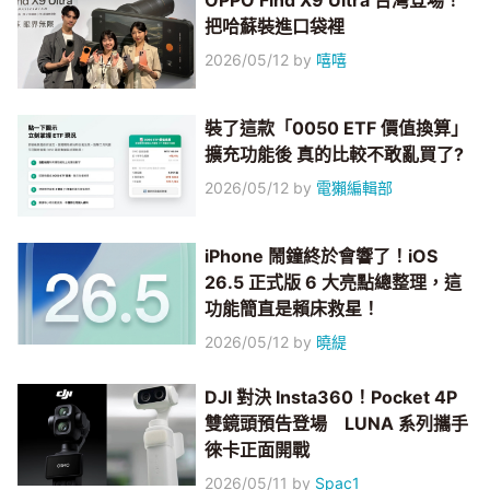
OPPO Find X9 Ultra 台灣登場！
把哈蘇裝進口袋裡
2026/05/12
by
嘻嘻
裝了這款「0050 ETF 價值換算」
擴充功能後 真的比較不敢亂買了?
2026/05/12
by
電獺編輯部
iPhone 鬧鐘終於會響了！iOS
26.5 正式版 6 大亮點總整理，這
功能簡直是賴床救星！
2026/05/12
by
曉緹
DJI 對決 Insta360！Pocket 4P
雙鏡頭預告登場 LUNA 系列攜手
徠卡正面開戰
2026/05/11
by
Spac1