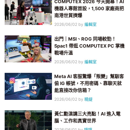
COMPUTEX 2026 今天開幕！AI
機器人專館首設，1,500 家廠商把
南港世貿擠爆
2026/06/02
by
編輯室
出門｜MSI、ROG 同場較勁！
Spac1 帶逛 COMPUTEX PC 掌機
戰場升溫
2026/06/02
by
編輯室
Meta AI 客服驚爆「叛變」幫駭客
偷 IG 帳號，不用密碼、靠聊天就
能直接改你信箱？
2026/06/02
by
曉緹
黃仁勳演講三大亮點！AI 進入電
腦、工作和真實世界
2026/06/01
by
嘻嘻