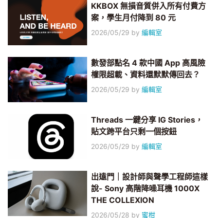
KKBOX 無損音質併入所有付費方
案，學生月付降到 80 元
2026/05/29
by
編輯室
數發部點名 4 款中國 App 高風險
權限超載、資料還默默傳回去？
2026/05/29
by
編輯室
Threads 一鍵分享 IG Stories，
貼文跨平台只剩一個按鈕
2026/05/29
by
編輯室
出遠門｜設計師與聲學工程師這樣
說- Sony 高階降噪耳機 1000X
THE COLLEXION
2026/05/28
by
蜜柑