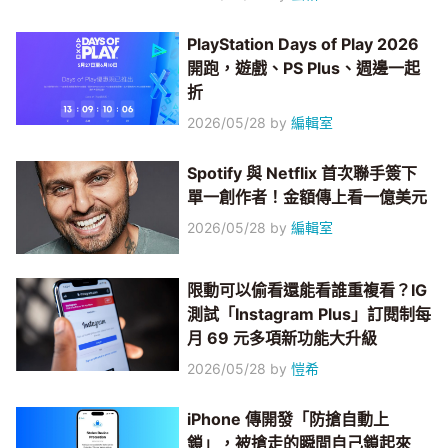
PlayStation Days of Play 2026
開跑，遊戲、PS Plus、週邊一起
折
2026/05/28
by
編輯室
Spotify 與 Netflix 首次聯手簽下
單一創作者！金額傳上看一億美元
2026/05/28
by
編輯室
限動可以偷看還能看誰重複看？IG
測試「Instagram Plus」訂閱制每
月 69 元多項新功能大升級
2026/05/28
by
愷希
iPhone 傳開發「防搶自動上
鎖」，被搶走的瞬間自己鎖起來