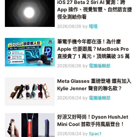
iOS 27 Beta 2 Siri AI 實測：跨
App 操作、視覺智慧、自然語言捷
徑全測給你看
2026/06/26
by
嘻嘻
筆電手機今年都在漲！為什麼
Apple 也要跟風？MacBook Pro
直接貴了 1 萬元，頂規飆破 35 萬
2026/06/26
by
電獺編輯部
Meta Glasses 重磅登場 還有加入
Kylie Jenner 聲音的聯名款？
2026/06/24
by
電獺編輯部
好涼又好時尚！Dyson HushJet
Mini Cool 首款手持風扇登台！
2026/06/24
by
Spac1