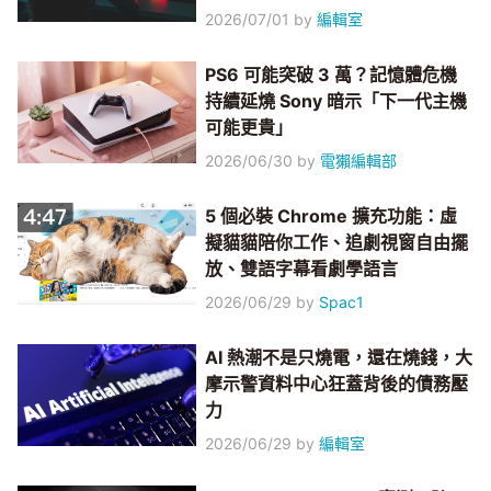
2026/07/01
by
編輯室
PS6 可能突破 3 萬？記憶體危機
持續延燒 Sony 暗示「下一代主機
可能更貴」
2026/06/30
by
電獺編輯部
5 個必裝 Chrome 擴充功能：虛
擬貓貓陪你工作、追劇視窗自由擺
放、雙語字幕看劇學語言
2026/06/29
by
Spac1
AI 熱潮不是只燒電，還在燒錢，大
摩示警資料中心狂蓋背後的債務壓
力
2026/06/29
by
編輯室