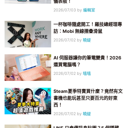
儀表板！
2026/07/03
by
編輯室
一杯咖啡隨處開工！羅技總經理專
訪：Mobi 無線摺疊滑鼠
2026/07/02
by
曉緹
AI 伺服器讓你的筆電變貴！2026
還買電腦嗎？
2026/07/02
by
嘻嘻
Steam夏季特賣買什麼？竟然有文
書機也能玩甚至只要百元的好東
西！
2026/07/02
by
曉緹