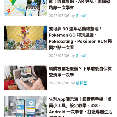
能！收藏景點、AR 導航、無障礙
路線一次學會
2026/07/06
by
Spac1
寶可夢 30 週年活動總整理！
Pokémon GO 特別遊戲、
PokéXciting、Pokémon RUN 時
間地點一次看
2026/07/06
by
Spac1
網購被騙怎麼辦？下單前後自保檢
查清單一次學
2026/07/06
by
編輯室
告別App圖示海！超實用手機「桌
面小工具」設定教學，iOS、
Android 一次學會，打造專屬生活