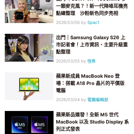
一顆麥克風？！新一代降噪耳機亮
點總整理 沙粉新色同步亮相
2026/03/06
by
Spac1
出門｜Samsung Galaxy S26 上
市記者會！上市資訊、主要升級重
點整理
2026/03/05
by
愷希
蘋果新成員 MacBook Neo 登
場：搭載 A18 Pro 晶片的平價版
電腦
2026/03/04
by
電獺編輯部
蘋果新品連發！全新 M5 世代
MacBook 以及 Studio Display 系
列正式發表