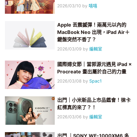
2026/03/10
by
嘻嘻
Apple 丟震撼彈！兩萬元以內的
MacBook Neo 出現，iPad Air＋
鍵盤突然不香了？
2026/03/09
by
編輯室
國際婦女節｜當郭源元遇見 iPad ×
Procreate 畫出屬於自己的力量
2026/03/08
by
Spac1
出門｜小米新品上市品鑑會！徠卡
紅標真的來了？！
2026/03/06
by
編輯室
出門 ｜SONY WF-1000XM6 多