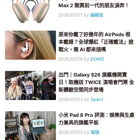
Max 2 剛買前一代的朋友淚奔！
2026/03/17
by
編輯室
原來你戴了好幾年的 AirPods 根
本戴錯？全球爆紅「正確戴法」掀
戰火，連 AI 都來插嘴
2026/03/16
by
DORIS
出門｜Galaxy S26 旗艦機開賣
日！取機送 TWICE 演唱會門票 全
新體驗空間同步登場
2026/03/13
by
Spac1
小米 Pad 8 Pro 評測：娛樂與生產
力兼具的旗艦平板
2026/03/13
by
嘻嘻