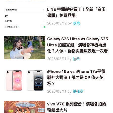
LINE 字體變好看了！全新「白玉
書體」免費登場
2026/03/12
by
嘻嘻
Galaxy S26 Ultra vs Galaxy S25
Ultra 拍照實測：演唱會神機再進
化？人像、食物與變焦表現一次看
2026/03/11
by
愷希
iPhone 16e vs iPhone 17e平價
戰神大對決！誰才是 CP 值天花
板？
2026/03/11
by
編輯室
vivo V70 系列登台！演唱會拍攝
輕鬆出大片