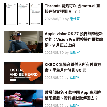
Threads 開始可以 @meta.ai 直
接在貼文裡問 AI 了！
2026/05/30
by
編輯室
Apple visionOS 27 預告無障礙新
功能：Vision Pro 眼控操作電動輪
椅、9 月正式上線
2026/05/30
by
編輯室
KKBOX 無損音質併入所有付費方
案，學生月付降到 80 元
2026/05/29
by
編輯室
數發部點名 4 款中國 App 高風險
權限超載、資料還默默傳回去？
2026/05/29
by
編輯室