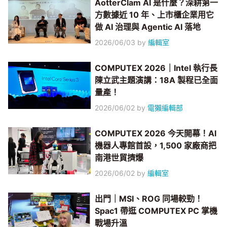
AotterClam AI 是什麼？深耕第一
方數據近 10 年、上市櫃企業用它
做 AI 治理與 Agentic AI 落地
2026/06/03
by
編輯室
COMPUTEX 2026｜Intel 執行長
陳立武主題演講：18A 製程已全面
量產！
2026/06/02
by
電獺編輯部
COMPUTEX 2026 今天開幕！AI
機器人專館首設，1,500 家廠商把
南港世貿擠爆
2026/06/02
by
編輯室
出門｜MSI、ROG 同場較勁！
Spac1 帶逛 COMPUTEX PC 掌機
戰場升溫