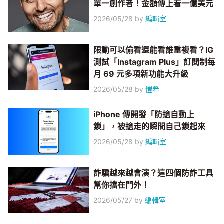
單一創作者！金額傳上看一億美元
2026/05/28
by
編輯室
限動可以偷看還能看誰重複看？IG
測試「Instagram Plus」訂閱制每
月 69 元多項新功能大升級
2026/05/28
by
愷希
iPhone 傳開發「防搶自動上
鎖」，被搶走的瞬間自己鎖起來
2026/05/28
by
編輯室
詐騙越來越會演？這四個防詐工具
幫你擋在門外！
2026/05/27
by
編輯室