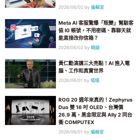
2026/06/02
by
編輯室
Meta AI 客服驚爆「叛變」幫駭客
偷 IG 帳號，不用密碼、靠聊天就
能直接改你信箱？
2026/06/02
by
曉緹
黃仁勳演講三大亮點！AI 進入電
腦、工作和真實世界
2026/06/01
by
嘻嘻
ROG 20 週年來真的！Zephyrus
Duo 雙 16 吋 OLED、台灣價
26.9 萬，黑金限定與 Ally 2 同台
衝 COMPUTEX
2026/06/01
by
編輯室