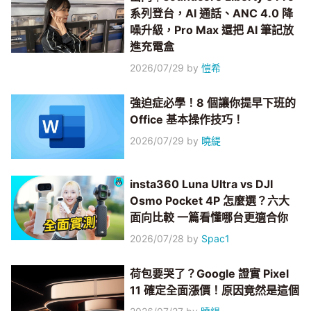
系列登台，AI 通話、ANC 4.0 降
噪升級，Pro Max 還把 AI 筆記放
進充電盒
2026/07/29
by
愷希
強迫症必學！8 個讓你提早下班的
Office 基本操作技巧！
2026/07/29
by
曉緹
insta360 Luna Ultra vs DJI
Osmo Pocket 4P 怎麼選？六大
面向比較 一篇看懂哪台更適合你
2026/07/28
by
Spac1
荷包要哭了？Google 證實 Pixel
11 確定全面漲價！原因竟然是這個