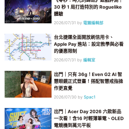
《零秒：時光的歸途》遊戲評測｜
30 秒 1 局打造特別的 Roguelike
體驗
2026/07/31
by
電獺編輯部
台北捷運全面開放刷信用卡、
Apple Pay 進站：設定教學與必看
的優惠限制
2026/07/31
by
編輯室
出門｜只有 36g！Even G2 AI 智
慧眼鏡正式登臺！搭配智慧戒指操
作更直覺
2026/07/30
by
Spac1
出門｜Acer Day 2026 六款新品
一次看！含16 吋輕薄筆電、OLED
電競機到萬元平板