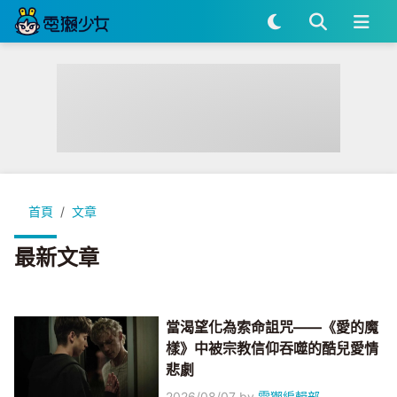
首頁
文章
最新文章
當渴望化為索命詛咒——《愛的魔
樣》中被宗教信仰吞噬的酷兒愛情
悲劇
2026/08/07
by
電獺編輯部