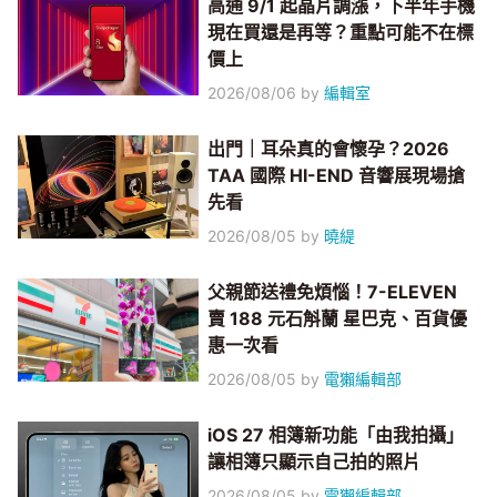
高通 9/1 起晶片調漲，下半年手機
現在買還是再等？重點可能不在標
價上
2026/08/06
by
編輯室
出門｜耳朵真的會懷孕？2026
TAA 國際 HI-END 音響展現場搶
先看
2026/08/05
by
曉緹
父親節送禮免煩惱！7-ELEVEN
賣 188 元石斛蘭 星巴克、百貨優
惠一次看
2026/08/05
by
電獺編輯部
iOS 27 相簿新功能「由我拍攝」
讓相簿只顯示自己拍的照片
2026/08/05
by
電獺編輯部