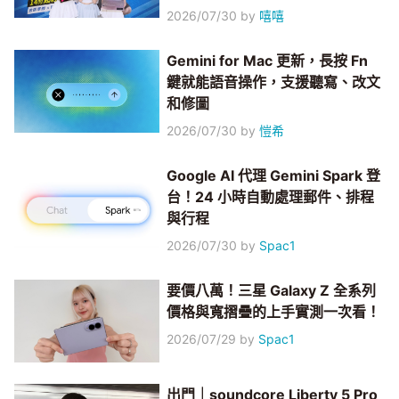
2026/07/30
by
嘻嘻
Gemini for Mac 更新，長按 Fn
鍵就能語音操作，支援聽寫、改文
和修圖
2026/07/30
by
愷希
Google AI 代理 Gemini Spark 登
台！24 小時自動處理郵件、排程
與行程
2026/07/30
by
Spac1
要價八萬！三星 Galaxy Z 全系列
價格與寬摺疊的上手實測一次看！
2026/07/29
by
Spac1
出門｜soundcore Liberty 5 Pro