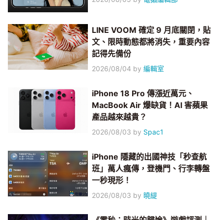
LINE VOOM 確定 9 月底關閉，貼
文、限時動態都將消失，重要內容
記得先備份
2026/08/04
by
編輯室
iPhone 18 Pro 傳漲近萬元、
MacBook Air 爆缺貨！AI 害蘋果
產品越來越貴？
2026/08/03
by
Spac1
iPhone 隱藏的出國神技「秒查航
班」萬人瘋傳，登機門、行李轉盤
一秒現形！
2026/08/03
by
曉緹