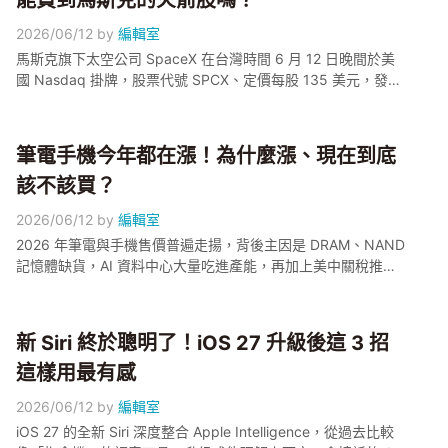
能買到馬斯克的火箭股嗎？
2026/06/12
by
編輯室
馬斯克旗下太空公司 SpaceX 在台灣時間 6 月 12 日晚間於美
國 Nasdaq 掛牌，股票代號 SPCX、定價每股 135 美元，發行
約 5.55 億股，籌資規模約 750 億美元、整體估值衝上 1.77 兆
美元，正式改寫史上最大 IPO 紀錄。小編幫大家整理這次掛牌
到底是什麼、台灣投資人有哪些管道可以買，以及新股上市初
筆電手機今年都在漲！為什麼漲、現在到底
期要注意哪些波動風險。
該不該買？
2026/06/12
by
編輯室
2026 年筆電與手機售價普遍走揚，背後主因是 DRAM、NAND
記憶體缺貨，AI 資料中心大量吃進產能，再加上美中關稅推升
成本。根據 Gartner 預估，相較 2025 年，PC 平均售價約上漲
17%、手機平均售價約上漲 13%。多家品牌已陸續調整售價，
下半年缺貨情況可能更嚴峻，最近有換機需求的獺友，真的要
新 Siri 終於聰明了！iOS 27 升級後這 3 招
先算一下預算了。
這樣用最有感
2026/06/12
by
編輯室
iOS 27 的全新 Siri 深度整合 Apple Intelligence，從過去比較