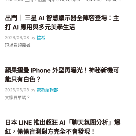
TV 三平台免費同步直播。本屆四大期待集中在 Siri 與 Google
Gemini 的合作改造、iOS 27 / iPadOS 27 / macOS 27 三系統
出門｜ 三星 AI 智慧顯示器全陣容登場：主
命名延續、傳聞中的 Liquid Glass 全新 UI 視覺設計，以及
Apple Intelligence 一年來補完功能的舞台。小編幫大家把目前
打 AI 應用與多元美學生活
外媒爆料整理在這篇，凌晨可以邊看邊對照。
2026/06/08
by
愷希
現場看超震撼
蘋果摺疊 iPhone 外型再曝光！神秘新機可
能只有白色？
2026/06/08
by
電獺編輯部
大家買單嗎？
日本 LINE 推出超狂 AI「聊天氛圍分析」爆
紅，偷偷盲測對方完全不會發現！