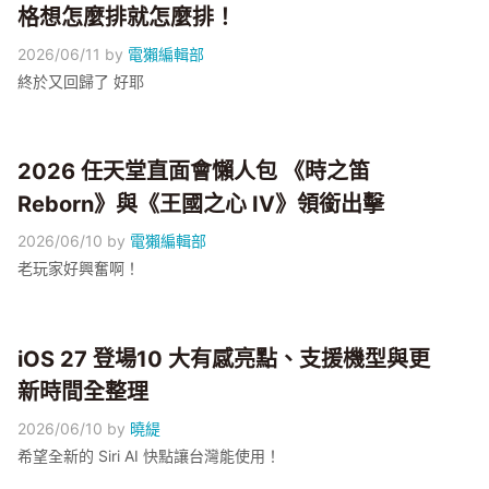
格想怎麼排就怎麼排！
2026/06/11
by
電獺編輯部
終於又回歸了 好耶
2026 任天堂直面會懶人包 《時之笛
Reborn》與《王國之心 IV》領銜出擊
2026/06/10
by
電獺編輯部
老玩家好興奮啊！
iOS 27 登場10 大有感亮點、支援機型與更
新時間全整理
2026/06/10
by
曉緹
希望全新的 Siri AI 快點讓台灣能使用！