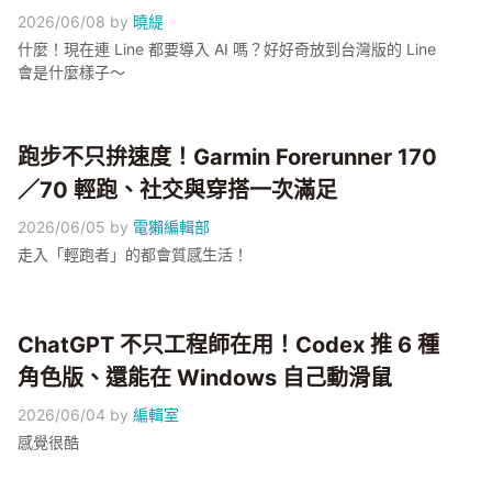
2026/06/08
by
曉緹
什麼！現在連 Line 都要導入 AI 嗎？好好奇放到台灣版的 Line
會是什麼樣子～
跑步不只拚速度！Garmin Forerunner 170
／70 輕跑、社交與穿搭一次滿足
2026/06/05
by
電獺編輯部
走入「輕跑者」的都會質感生活！
ChatGPT 不只工程師在用！Codex 推 6 種
角色版、還能在 Windows 自己動滑鼠
2026/06/04
by
編輯室
感覺很酷