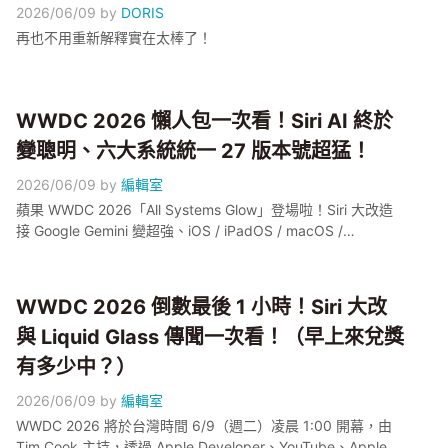
2026/06/09
by
DORIS
再也不用重新解釋實在太棒了！
WWDC 2026 懶人包一次看！Siri AI 終於
變聰明、六大系統統一 27 版本號超猛！
2026/06/09
by
編輯室
蘋果 WWDC 2026「All Systems Glow」登場啦！Siri 大改造
接 Google Gemini 變超強、iOS / iPadOS / macOS /
watchOS / visionOS / tvOS 全部統一 27 版本號、Apple
Intelligence 功能轟炸再升級、還預告全新平台 homeOS 跟
HomePad 硬體！電獺少女幫你一次整理完，公測 7 月、正式
WWDC 2026 倒數最後 1 小時！Siri 大改
秋天上線、台灣讀者要注意中文要再等等～
與 Liquid Glass 傳聞一次看！（早上來兌獎
有多少中？）
2026/06/09
by
編輯室
WWDC 2026 將於台灣時間 6/9（週二）凌晨 1:00 開幕，由
Tim Cook 主持，透過 Apple Developer、YouTube、Apple