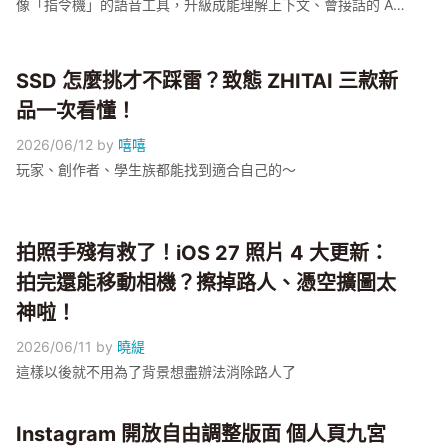
像「指令機」的語音工具，升級成能理解上下文、會接話的 AI
助理；外媒報導新版底層採用了 Google Gemini，但 Apple 尚
未正式確認架構。小編整理 3 個升級後最有感的使用情境：接
龍式連續對話、幫你讀訊息並口述回覆、看著照片或螢幕找資
SSD 怎麼挑才不踩雷？致態 ZHITAI 三款新
訊。目前新 Siri 還在 Developer Beta 階段，正式版預計秋季推
品一次看懂！
出，功能仍以 Apple 官方公告為準
2026/06/12
by
嘻嘻
玩家、創作者、學生族都能找到適合自己的～
拍照手殘有救了！iOS 27 照片 4 大更新：
拍完還能移動相機？擦掉路人、憑空擴圖太
神啦！
2026/06/11
by
曉緹
這樣以後就不用為了背景想盡辦法消除路人了
Instagram 開放自由調整版面 個人頁九宮