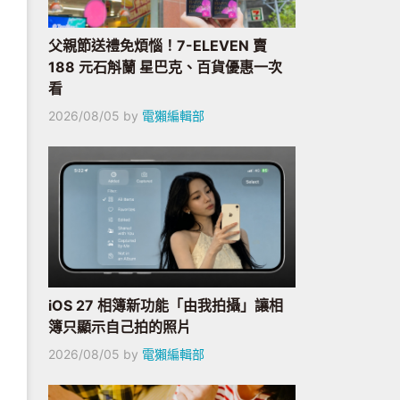
父親節送禮免煩惱！7-ELEVEN 賣
188 元石斛蘭 星巴克、百貨優惠一次
看
2026/08/05
by
電獺編輯部
iOS 27 相簿新功能「由我拍攝」讓相
簿只顯示自己拍的照片
2026/08/05
by
電獺編輯部