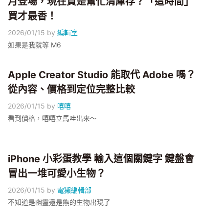
月登場，現在買是幫忙清庫存？「這時間」
買才最香！
2026/01/15
by
編輯室
如果是我就等 M6
Apple Creator Studio 能取代 Adobe 嗎？
從內容、價格到定位完整比較
2026/01/15
by
嘻嘻
看到價格，嘻嘻立馬哇出來～
iPhone 小彩蛋教學 輸入這個關鍵字 鍵盤會
冒出一堆可愛小生物？
2026/01/15
by
電獺編輯部
不知道是幽靈還是熊的生物出現了