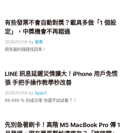
有些發票不會自動對獎？載具多做「1 個設
定」，中獎機會不再錯過
2026/01/16
by
愷希
把失蹤的錢錢找回來！
LINE 訊息延遲災情擴大！iPhone 用戶免慌
張 手把手操作教學秒改善
2026/01/16
by
Spac1
99.999 ％ 的成功率 你還不試試看？！
先別急著刷卡！高階 M5 MacBook Pro 傳 1