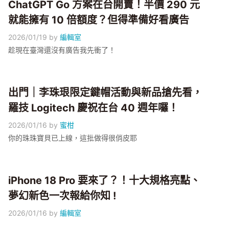
ChatGPT Go 方案在台開賣！半價 290 元
就能擁有 10 倍額度？但得準備好看廣告
2026/01/19
by
編輯室
趁現在臺灣還沒有廣告我先衝了！
出門｜李珠珢限定鍵帽活動與新品搶先看，
羅技 Logitech 慶祝在台 40 週年囉！
2026/01/16
by
蜜柑
你的珠珠寶貝已上線，這批做得很俏皮耶
iPhone 18 Pro 要來了？！十大規格亮點、
夢幻新色一次報給你知 !
2026/01/16
by
編輯室