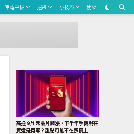
筆電平板
週邊
小技巧
關於
高通 9/1 起晶片調漲，下半年手機現在
買還是再等？重點可能不在標價上