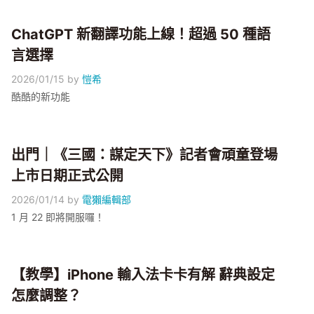
ChatGPT 新翻譯功能上線！超過 50 種語
言選擇
2026/01/15
by
愷希
酷酷的新功能
出門｜《三國：謀定天下》記者會頑童登場
上市日期正式公開
2026/01/14
by
電獺編輯部
1 月 22 即將開服囉！
【教學】iPhone 輸入法卡卡有解 辭典設定
怎麼調整？