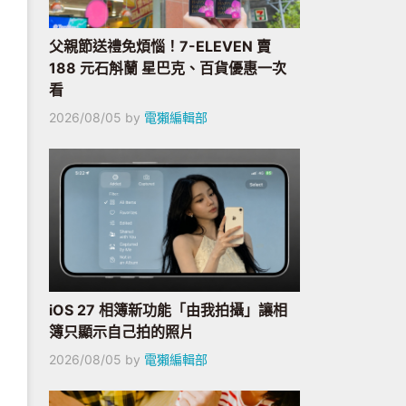
父親節送禮免煩惱！7-ELEVEN 賣
188 元石斛蘭 星巴克、百貨優惠一次
看
2026/08/05
by
電獺編輯部
iOS 27 相簿新功能「由我拍攝」讓相
簿只顯示自己拍的照片
2026/08/05
by
電獺編輯部