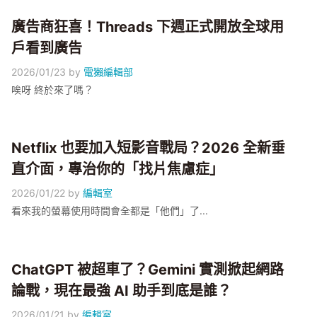
廣告商狂喜！Threads 下週正式開放全球用
戶看到廣告
2026/01/23
by
電獺編輯部
唉呀 終於來了嗎？
Netflix 也要加入短影音戰局？2026 全新垂
直介面，專治你的「找片焦慮症」
2026/01/22
by
編輯室
看來我的螢幕使用時間會全都是「他們」了...
ChatGPT 被超車了？Gemini 實測掀起網路
論戰，現在最強 AI 助手到底是誰？
2026/01/21
by
編輯室