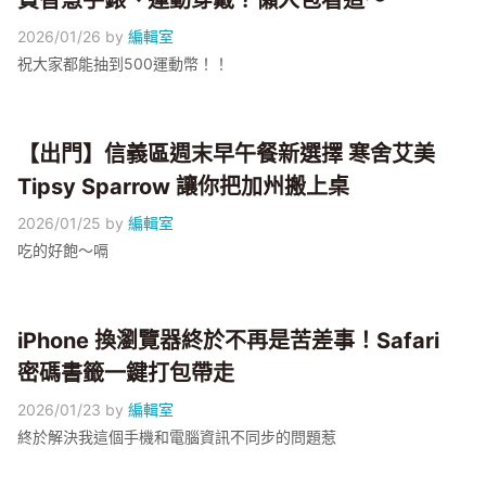
買智慧手錶、運動穿戴？懶人包看這～
2026/01/26
by
編輯室
祝大家都能抽到500運動幣！！
【出門】信義區週末早午餐新選擇 寒舍艾美
Tipsy Sparrow 讓你把加州搬上桌
2026/01/25
by
編輯室
吃的好飽～嗝
iPhone 換瀏覽器終於不再是苦差事！Safari
密碼書籤一鍵打包帶走
2026/01/23
by
編輯室
終於解決我這個手機和電腦資訊不同步的問題惹