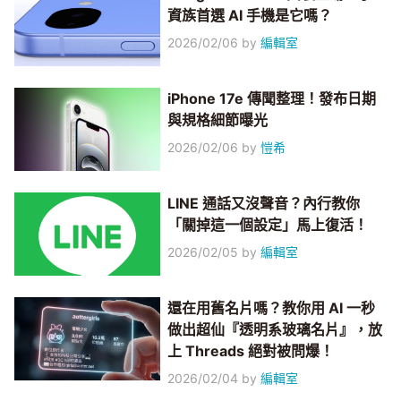
資族首選 AI 手機是它嗎？
2026/02/06
by
編輯室
iPhone 17e 傳聞整理！發布日期
與規格細節曝光
2026/02/06
by
愷希
LINE 通話又沒聲音？內行教你
「關掉這一個設定」馬上復活！
2026/02/05
by
編輯室
還在用舊名片嗎？教你用 AI 一秒
做出超仙『透明系玻璃名片』，放
上 Threads 絕對被問爆！
2026/02/04
by
編輯室