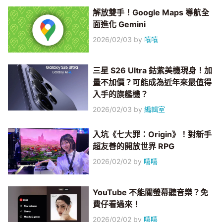
解放雙手！Google Maps 導航全
面進化 Gemini
2026/02/03
by
嘻嘻
三星 S26 Ultra 鈷紫美機現身！加
量不加價？可能成為近年來最值得
入手的旗艦機？
2026/02/03
by
編輯室
入坑《七大罪：Origin》！對新手
超友善的開放世界 RPG
2026/02/02
by
嘻嘻
YouTube 不能關螢幕聽音樂？免
費仔看過來！
2026/02/02
by
嘻嘻