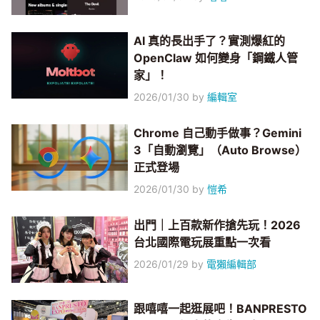
AI 真的長出手了？實測爆紅的
OpenClaw 如何變身「鋼鐵人管
家」！
2026/01/30
by
編輯室
Chrome 自己動手做事？Gemini
3「自動瀏覽」（Auto Browse）
正式登場
2026/01/30
by
愷希
出門｜上百款新作搶先玩！2026
台北國際電玩展重點一次看
2026/01/29
by
電獺編輯部
跟嘻嘻一起逛展吧！BANPRESTO