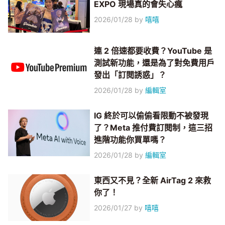
EXPO 現場真的會失心瘋
2026/01/28
by
嘻嘻
連 2 倍速都要收費？YouTube 是
測試新功能，還是為了對免費用戶
發出「訂閱誘惑」？
2026/01/28
by
編輯室
IG 終於可以偷偷看限動不被發現
了？Meta 推付費訂閱制，這三招
進階功能你買單嗎？
2026/01/28
by
編輯室
東西又不見？全新 AirTag 2 來救
你了！
2026/01/27
by
嘻嘻