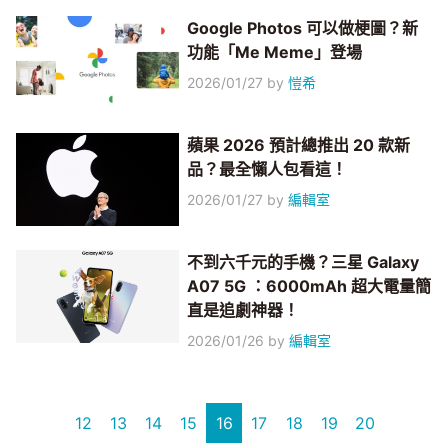
Google Photos 可以做梗圖？新
功能「Me Meme」登場
2026/01/27
by
愷希
蘋果 2026 預計總推出 20 款新
品？最全懶人包看這！
2026/01/27
by
編輯室
不到六千元的手機？三星 Galaxy
A07 5G ：6000mAh 超大電量簡
直是追劇神器！
2026/01/26
by
編輯室
12
13
14
15
16
17
18
19
20