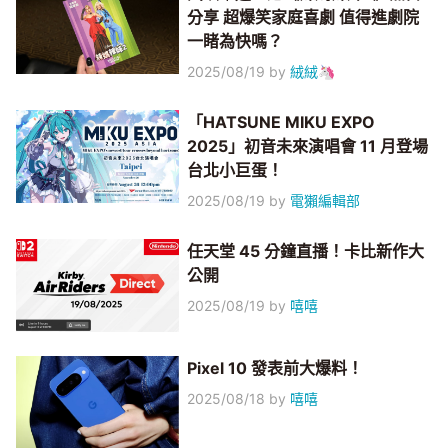
分享 超爆笑家庭喜劇 值得進劇院
一睹為快嗎？
2025/08/19
by
絨絨🦄
「HATSUNE MIKU EXPO
2025」初音未來演唱會 11 月登場
台北小巨蛋！
2025/08/19
by
電獺編輯部
任天堂 45 分鐘直播！卡比新作大
公開
2025/08/19
by
嘻嘻
Pixel 10 發表前大爆料！
2025/08/18
by
嘻嘻