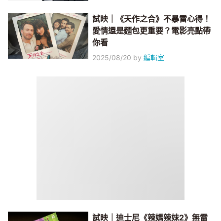
試映｜《天作之合》不暴雷心得！
愛情還是麵包更重要？電影亮點帶
你看
2025/08/20
by
編輯室
試映｜迪士尼《辣媽辣妹2》無雷