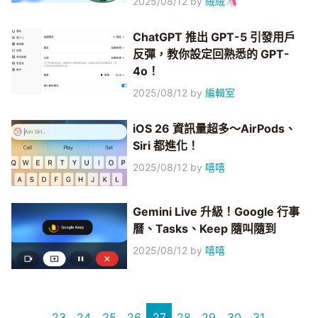
2025/08/12
by
絨絨🦄
ChatGPT 推出 GPT-5 引發用戶
反彈，教你設定回熟悉的 GPT-
4o！
2025/08/12
by
編輯室
iOS 26 資訊量超多～AirPods、
Siri 都進化！
2025/08/12
by
嘻嘻
Gemini Live 升級！Google 行事
曆、Tasks、Keep 隨叫隨到
2025/08/12
by
嘻嘻
23
24
25
26
27
28
29
30
31