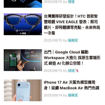
2025/08/15
by
嘻嘻
台灣團隊研發設計！HTC 首款智
慧眼鏡 VIVE EAGLE 發表：蔡司
鏡片、即時翻譯等亮點、未來佈局
一次看
2025/08/15
by
編輯室
出門｜Google Cloud 驅動
Workspace 大進化 採原生雲端形
式 締造 AI 化辦公空間！
2025/08/15
by
絨絨🦄
iPhone 17 Air 天藍色模型機現
身！延續 MacBook Air 熱門色調
2025/08/14
by
編輯室