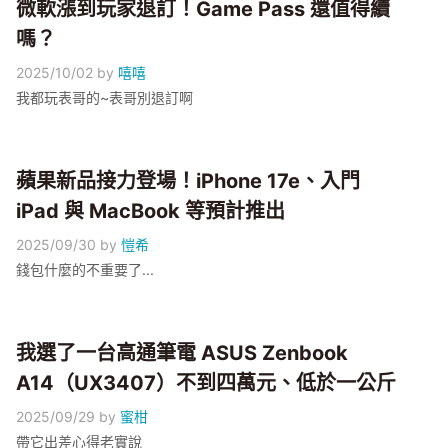
微軟漲到玩家退訂！Game Pass 還值得續
嗎？
2025/10/02
by
嘻嘻
我都玩表哥的~表哥別退訂啊
蘋果新品接力登場！iPhone 17e、入門
iPad 與 MacBook 等預計推出
2025/09/30
by
愷希
錢包什麼的不重要了...
我選了一台高通筆電 ASUS Zenbook
A14（UX3407）不到四萬元、低於一公斤
2025/09/29
by
蜜柑
帶它出差心得老實說