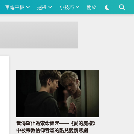
筆電平板
週邊
小技巧
關於
當渴望化為索命詛咒——《愛的魔樣》
中被宗教信仰吞噬的酷兒愛情悲劇