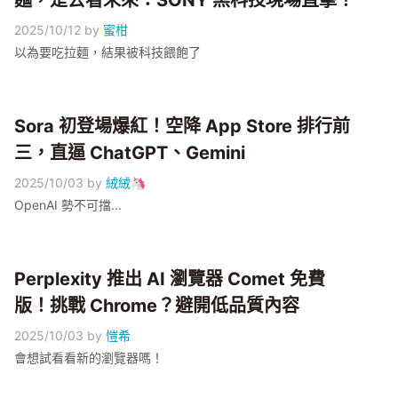
麵，是去看未來：SONY 黑科技現場直擊！
2025/10/12
by
蜜柑
以為要吃拉麵，結果被科技餵飽了
Sora 初登場爆紅！空降 App Store 排行前
三，直逼 ChatGPT、Gemini
2025/10/03
by
絨絨🦄
OpenAI 勢不可擋...
Perplexity 推出 AI 瀏覽器 Comet 免費
版！挑戰 Chrome？避開低品質內容
2025/10/03
by
愷希
會想試看看新的瀏覽器嗎！