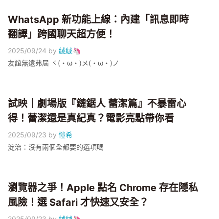
WhatsApp 新功能上線：內建「訊息即時
翻譯」跨國聊天超方便！
2025/09/24
by
絨絨🦄
友誼無遠弗屆 ヾ(・ω・)メ(・ω・)ノ
試映｜劇場版『鏈鋸人 蕾潔篇』不暴雷心
得！蕾潔還是真紀真？電影亮點帶你看
2025/09/23
by
愷希
淀治：沒有兩個全都要的選項嗎
瀏覽器之爭！Apple 點名 Chrome 存在隱私
風險！選 Safari 才快速又安全？
2025/09/23
by
絨絨🦄