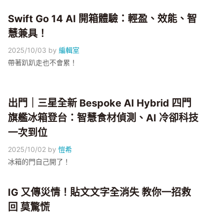
Swift Go 14 AI 開箱體驗：輕盈、效能、智
慧兼具！
2025/10/03
by
編輯室
帶著趴趴走也不會累！
出門｜三星全新 Bespoke AI Hybrid 四門
旗艦冰箱登台：智慧食材偵測、AI 冷卻科技
一次到位
2025/10/02
by
愷希
冰箱的門自己開了！
IG 又傳災情！貼文文字全消失 教你一招救
回 莫驚慌