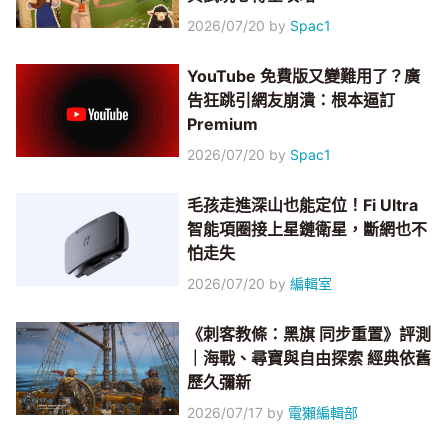
2026/07/20
by
Spac1
YouTube 免費版又變難用了？廣
告狂跳引網友崩潰：根本逼訂
Premium
2026/07/20
by
Spac1
毛孩走進深山也能定位！Fi Ultra
智能項圈接上星鏈衛星，斷網也不
怕走失
2026/07/20
by
編輯室
《刺客教條：黑旗 同步重置》評測
｜海戰、尋寶與自由探索 經典依舊
歷久彌新
2026/07/17
by
電獺編輯部