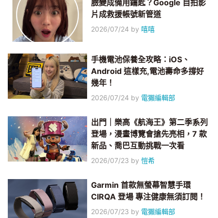
臉變成備用鑰匙？Google 自拍影
片成救援帳號新管道
2026/07/24
by
嘻嘻
手機電池保養全攻略：iOS、
Android 這樣充,電池壽命多撐好
幾年！
2026/07/24
by
電獺編輯部
出門｜樂高《航海王》第二季系列
登場，漫畫博覽會搶先亮相，7 款
新品、喬巴互動挑戰一次看
2026/07/23
by
愷希
Garmin 首款無螢幕智慧手環
CIRQA 登場 專注健康無須訂閱！
2026/07/23
by
電獺編輯部