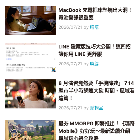
MacBook 充電把床墊燒出大洞！
電池警訊很重要
2026/07/21
by
嘻嘻
LINE 隱藏版技巧大公開！這四招
讓你用 LINE 更舒服
2026/07/21
by
曉緹
8 月演習竟然要「手機降速」？14
縣市半小時網速大砍 時間、區域看
這篇！
2026/07/21
by
編輯室
最夯 MMORPG 即將推出！《瑪奇
Mobile》好好玩～最新遊戲介紹
與試玩心得全攻略