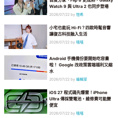
首度分家、Flip 8 更成熟，Galaxy
Watch 9 與 Ultra 2 也同步登場
2026/07/22
by
愷希
小宅也能玩 Hi-Fi？四款時髦音響
讓復古科技融入生活
2026/07/22
by
嘻嘻
Android 手機備份要開始吃容量
啦！ Google 改政策雲端福利又縮
水
2026/07/22
by
編輯室
iOS 27 程式碼先爆雷！iPhone
Ultra 傳採雙電池，維修費可能變
便宜
2026/07/22
by
嘻嘻