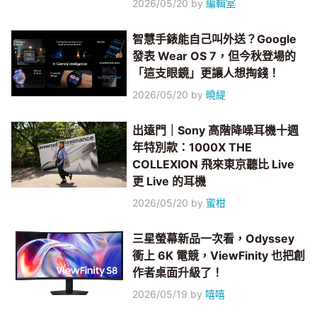
2026/05/20
by
編輯室
智慧手錶能自己叫外送？Google
發表 Wear OS 7，但今秋登場的
「這支眼鏡」更讓人想掏錢！
2026/05/20
by
曉緹
出遠門｜Sony 高階降噪耳機十週
年特別款：1000X THE
COLLEXION 飛來東京聽比 Live
更 Live 的耳機
2026/05/20
by
蜜柑
三星螢幕新品一次看，Odyssey
衝上 6K 電競，ViewFinity 也把創
作者桌面升級了！
2026/05/19
by
嘻嘻