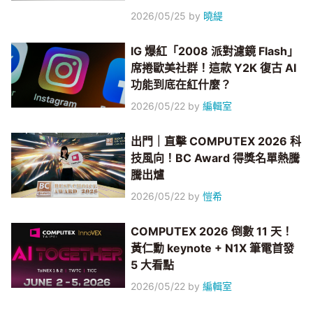
2026/05/25
by
曉緹
IG 爆紅「2008 派對濾鏡 Flash」
席捲歐美社群！這款 Y2K 復古 AI
功能到底在紅什麼？
2026/05/22
by
編輯室
出門｜直擊 COMPUTEX 2026 科
技風向！BC Award 得獎名單熱騰
騰出爐
2026/05/22
by
愷希
COMPUTEX 2026 倒數 11 天！
黃仁勳 keynote + N1X 筆電首發
5 大看點
2026/05/22
by
編輯室