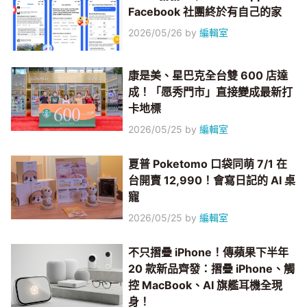
Facebook 社團終於有自己的家
2026/05/26
by
編輯室
康是美、星巴克全台雙 600 店達
成！「愿秀門市」直接變成最新打
卡地標
2026/05/25
by
編輯室
夏普 Poketomo 口袋同萌 7/1 在
台開賣 12,990！會寫日記的 AI 桌
寵
2026/05/25
by
編輯室
不只摺疊 iPhone！傳蘋果下半年
20 款新品齊發：摺疊 iPhone、觸
控 MacBook、AI 旗艦耳機全現
身！