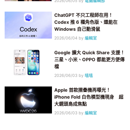
2026/06/05
by
電獺編輯部
ChatGPT 不只工程師在用！
Codex 推 6 種角色版、還能在
Windows 自己動滑鼠
2026/06/04
by
編輯室
Google 擴大 Quick Share 支援！
三星、小米、OPPO 都能更方便傳
檔
2026/06/03
by
嘻嘻
Apple 首款摺疊機再曝光！
iPhone Fold 白色模型機現身 超
大鏡頭島成焦點
2026/06/03
by
編輯室