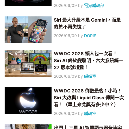
2026/06/09
by
電獺編輯部
Siri 最大升級不是 Gemini，而是
終於不再失憶了
2026/06/09
by
DORIS
WWDC 2026 懶人包一次看！
Siri AI 終於變聰明、六大系統統一
27 版本號超猛！
2026/06/09
by
編輯室
WWDC 2026 倒數最後 1 小時！
Siri 大改與 Liquid Glass 傳聞一次
看！（早上來兌獎有多少中？）
2026/06/09
by
編輯室
出門｜ 三星 AI 智慧顯示器全陣容