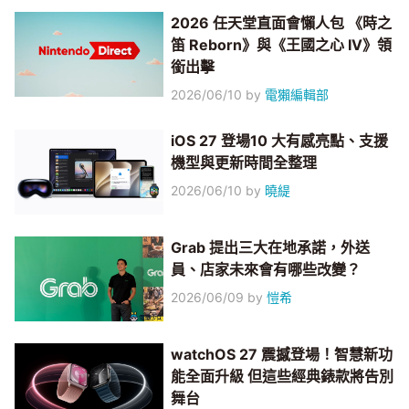
2026 任天堂直面會懶人包 《時之
笛 Reborn》與《王國之心 IV》領
銜出擊
2026/06/10
by
電獺編輯部
iOS 27 登場10 大有感亮點、支援
機型與更新時間全整理
2026/06/10
by
曉緹
Grab 提出三大在地承諾，外送
員、店家未來會有哪些改變？
2026/06/09
by
愷希
watchOS 27 震撼登場！智慧新功
能全面升級 但這些經典錶款將告別
舞台