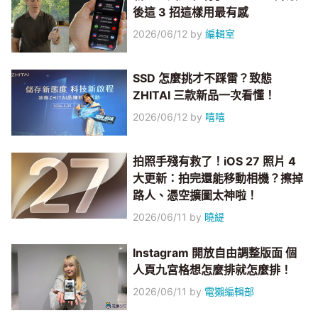
後這 3 招這樣用最有感
2026/06/12
by
編輯室
SSD 怎麼挑才不踩雷？致態
ZHITAI 三款新品一次看懂！
2026/06/12
by
嘻嘻
拍照手殘有救了！iOS 27 照片 4
大更新：拍完還能移動相機？擦掉
路人、憑空擴圖太神啦！
2026/06/11
by
曉緹
Instagram 開放自由調整版面 個
人頁九宮格想怎麼排就怎麼排！
2026/06/11
by
電獺編輯部