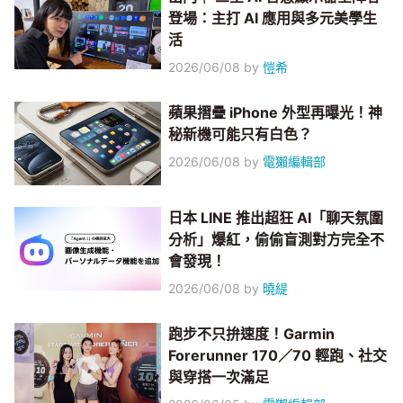
登場：主打 AI 應用與多元美學生
活
2026/06/08
by
愷希
蘋果摺疊 iPhone 外型再曝光！神
秘新機可能只有白色？
2026/06/08
by
電獺編輯部
日本 LINE 推出超狂 AI「聊天氛圍
分析」爆紅，偷偷盲測對方完全不
會發現！
2026/06/08
by
曉緹
跑步不只拚速度！Garmin
Forerunner 170／70 輕跑、社交
與穿搭一次滿足