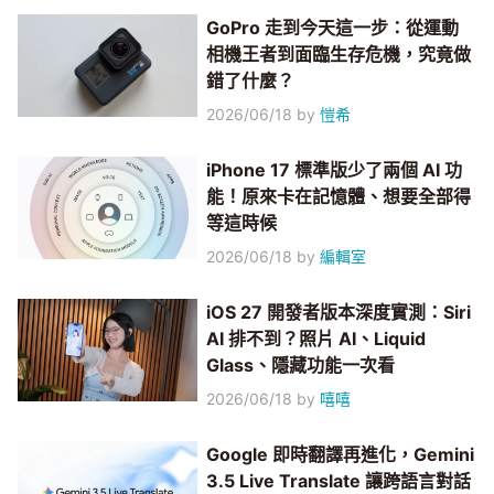
GoPro 走到今天這一步：從運動
相機王者到面臨生存危機，究竟做
錯了什麼？
2026/06/18
by
愷希
iPhone 17 標準版少了兩個 AI 功
能！原來卡在記憶體、想要全部得
等這時候
2026/06/18
by
編輯室
iOS 27 開發者版本深度實測：Siri
AI 排不到？照片 AI、Liquid
Glass、隱藏功能一次看
2026/06/18
by
嘻嘻
Google 即時翻譯再進化，Gemini
3.5 Live Translate 讓跨語言對話