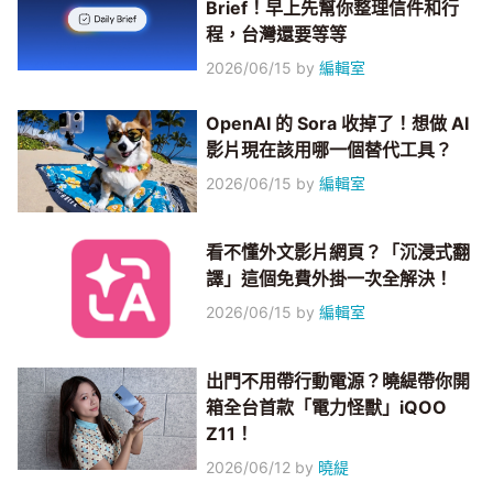
Brief！早上先幫你整理信件和行
程，台灣還要等等
2026/06/15
by
編輯室
OpenAI 的 Sora 收掉了！想做 AI
影片現在該用哪一個替代工具？
2026/06/15
by
編輯室
看不懂外文影片網頁？「沉浸式翻
譯」這個免費外掛一次全解決！
2026/06/15
by
編輯室
出門不用帶行動電源？曉緹帶你開
箱全台首款「電力怪獸」iQOO
Z11！
2026/06/12
by
曉緹