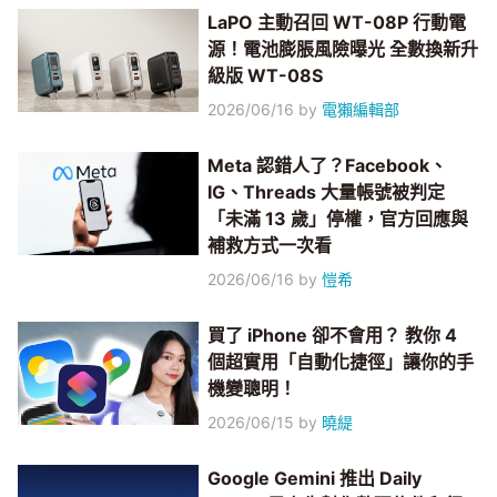
LaPO 主動召回 WT-08P 行動電
源！電池膨脹風險曝光 全數換新升
級版 WT-08S
2026/06/16
by
電獺編輯部
Meta 認錯人了？Facebook、
IG、Threads 大量帳號被判定
「未滿 13 歲」停權，官方回應與
補救方式一次看
2026/06/16
by
愷希
買了 iPhone 卻不會用？ 教你 4
個超實用「自動化捷徑」讓你的手
機變聰明！
2026/06/15
by
曉緹
Google Gemini 推出 Daily