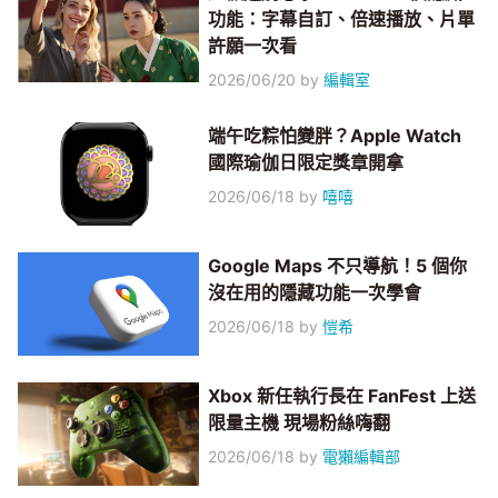
功能：字幕自訂、倍速播放、片單
許願一次看
2026/06/20
by
編輯室
端午吃粽怕變胖？Apple Watch
國際瑜伽日限定獎章開拿
2026/06/18
by
嘻嘻
Google Maps 不只導航！5 個你
沒在用的隱藏功能一次學會
2026/06/18
by
愷希
Xbox 新任執行長在 FanFest 上送
限量主機 現場粉絲嗨翻
2026/06/18
by
電獺編輯部