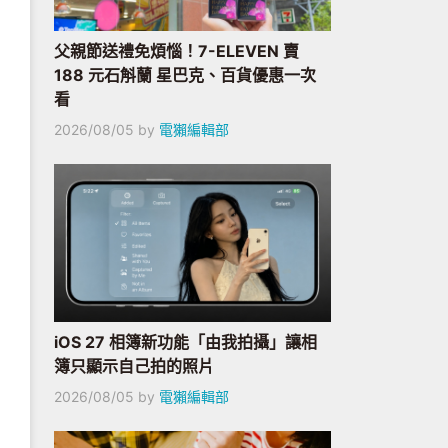
父親節送禮免煩惱！7-ELEVEN 賣
188 元石斛蘭 星巴克、百貨優惠一次
看
2026/08/05
by
電獺編輯部
iOS 27 相簿新功能「由我拍攝」讓相
簿只顯示自己拍的照片
2026/08/05
by
電獺編輯部