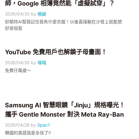
師，Google 相簿竟然能「虛擬試穿」？
2026/04/30
by
曉緹
好期待AI幫我記住我有什麼衣服！以後直接躺在沙發上就能想
好穿搭惹
YouTube 免費用戶也解鎖子母畫面！
2026/04/30
by
嘻嘻
免費仔萬歲～
Samsung AI 智慧眼鏡「Jinju」規格曝光！
攜手 Gentle Monster 對決 Meta Ray-Ban
2026/04/29
by
Spac1
韓國的美感我是全信了!!