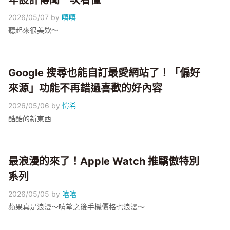
年設計傳聞一次看懂
2026/05/07
by
嘻嘻
聽起來很美欸～
Google 搜尋也能自訂最愛網站了！「偏好
來源」功能不再錯過喜歡的好內容
2026/05/06
by
愷希
酷酷的新東西
最浪漫的來了！Apple Watch 推驕傲特別
系列
2026/05/05
by
嘻嘻
蘋果真是浪漫～嘻望之後手機價格也浪漫～