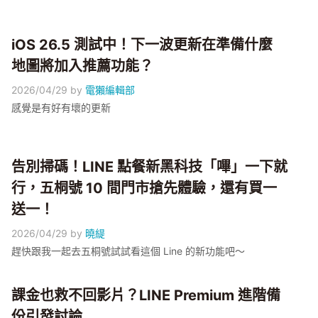
iOS 26.5 測試中！下一波更新在準備什麼
地圖將加入推薦功能？
2026/04/29
by
電獺編輯部
感覺是有好有壞的更新
告別掃碼！LINE 點餐新黑科技「嗶」一下就
行，五桐號 10 間門市搶先體驗，還有買一
送一！
2026/04/29
by
曉緹
趕快跟我一起去五桐號試試看這個 Line 的新功能吧～
課金也救不回影片？LINE Premium 進階備
份引發討論