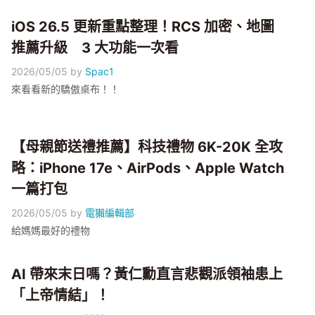
iOS 26.5 更新重點整理！RCS 加密、地圖
推薦升級 3 大功能一次看
2026/05/05
by
Spac1
來看看新的驕傲桌布！！
【母親節送禮推薦】科技禮物 6K-20K 全攻
略：iPhone 17e、AirPods、Apple Watch
一篇打包
2026/05/05
by
電獺編輯部
給媽媽最好的禮物
AI 帶來末日嗎？黃仁勳直言悲觀派領袖患上
「上帝情結」！