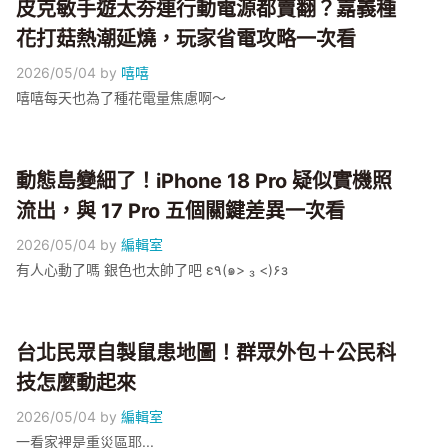
皮克敏手遊太夯連行動電源都賣翻？嘉義種
花打菇熱潮延燒，玩家省電攻略一次看
2026/05/04
by
嘻嘻
嘻嘻每天也為了種花電量焦慮啊～
動態島變細了！iPhone 18 Pro 疑似實機照
流出，與 17 Pro 五個關鍵差異一次看
2026/05/04
by
編輯室
有人心動了嗎 銀色也太帥了吧 ε٩(๑> ₃ <)۶з
台北民眾自製鼠患地圖！群眾外包＋公民科
技怎麼動起來
2026/05/04
by
編輯室
一看家裡是重災區耶...