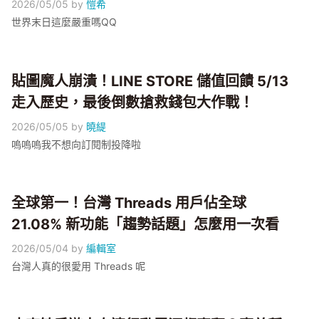
2026/05/05
by
愷希
世界末日這麼嚴重嗎QQ
貼圖魔人崩潰！LINE STORE 儲值回饋 5/13
走入歷史，最後倒數搶救錢包大作戰！
2026/05/05
by
曉緹
嗚嗚嗚我不想向訂閱制投降啦
全球第一！台灣 Threads 用戶佔全球
21.08% 新功能「趨勢話題」怎麼用一次看
2026/05/04
by
編輯室
台灣人真的很愛用 Threads 呢