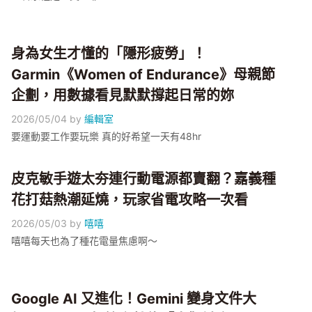
身為女生才懂的「隱形疲勞」！
Garmin《Women of Endurance》母親節
企劃，用數據看見默默撐起日常的妳
2026/05/04
by
編輯室
要運動要工作要玩樂 真的好希望一天有48hr
皮克敏手遊太夯連行動電源都賣翻？嘉義種
花打菇熱潮延燒，玩家省電攻略一次看
2026/05/03
by
嘻嘻
嘻嘻每天也為了種花電量焦慮啊～
Google AI 又進化！Gemini 變身文件大