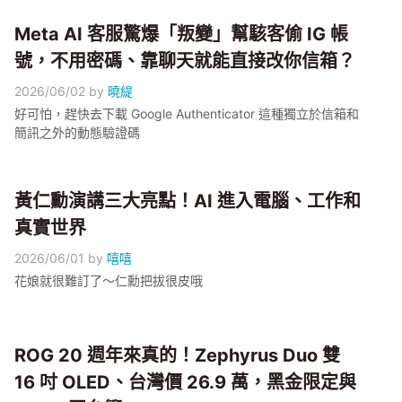
Meta AI 客服驚爆「叛變」幫駭客偷 IG 帳
號，不用密碼、靠聊天就能直接改你信箱？
2026/06/02
by
曉緹
好可怕，趕快去下載 Google Authenticator 這種獨立於信箱和
簡訊之外的動態驗證碼
黃仁勳演講三大亮點！AI 進入電腦、工作和
真實世界
2026/06/01
by
嘻嘻
花娘就很難訂了～仁勳把拔很皮哦
ROG 20 週年來真的！Zephyrus Duo 雙
16 吋 OLED、台灣價 26.9 萬，黑金限定與