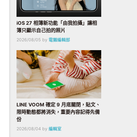
iOS 27 相簿新功能「由我拍攝」讓相
簿只顯示自己拍的照片
2026/08/05
by
電獺編輯部
LINE VOOM 確定 9 月底關閉，貼文、
限時動態都將消失，重要內容記得先備
份
2026/08/04
by
編輯室