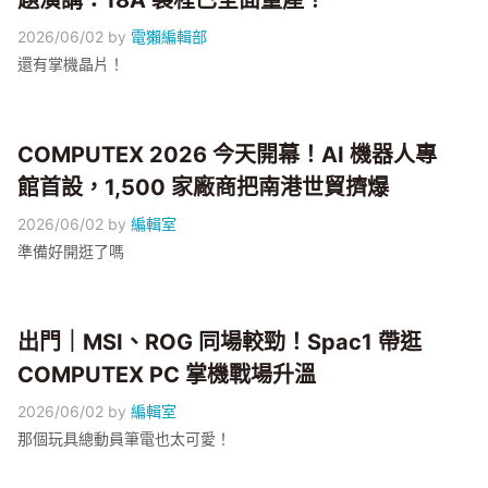
題演講：18A 製程已全面量產！
2026/06/02
by
電獺編輯部
還有掌機晶片！
COMPUTEX 2026 今天開幕！AI 機器人專
館首設，1,500 家廠商把南港世貿擠爆
2026/06/02
by
編輯室
準備好開逛了嗎
出門｜MSI、ROG 同場較勁！Spac1 帶逛
COMPUTEX PC 掌機戰場升溫
2026/06/02
by
編輯室
那個玩具總動員筆電也太可愛！