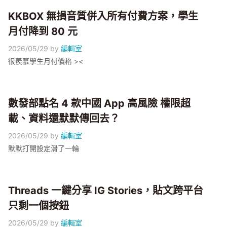
KKBOX 無損音質併入所有付費方案，學生
月付降到 80 元
2026/05/29
by
編輯室
很羨慕學生月付價格 ><
數發部點名 4 款中國 App 高風險 權限超
載、資料還默默傳回去？
2026/05/29
by
編輯室
默默打開設定滑了一輪
Threads 一鍵分享 IG Stories，貼文跨平台
只剩一個按鈕
2026/05/29
by
編輯室