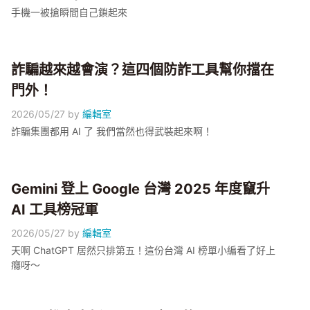
手機一被搶瞬間自己鎖起來
詐騙越來越會演？這四個防詐工具幫你擋在
門外！
2026/05/27
by
編輯室
詐騙集團都用 AI 了 我們當然也得武裝起來啊！
Gemini 登上 Google 台灣 2025 年度竄升
AI 工具榜冠軍
2026/05/27
by
編輯室
天啊 ChatGPT 居然只排第五！這份台灣 AI 榜單小編看了好上
癮呀～