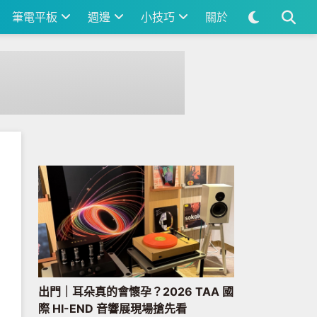
筆電平板
週邊
小技巧
關於
出門｜耳朵真的會懷孕？2026 TAA 國
際 HI-END 音響展現場搶先看