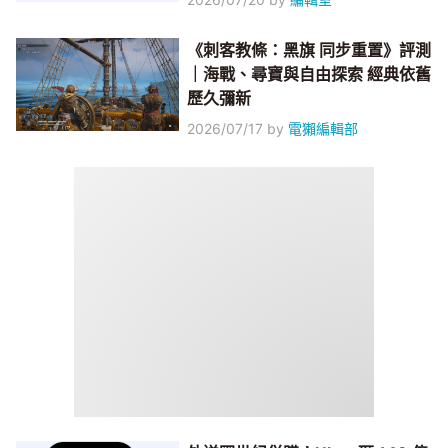
《刺客教條：黑旗 同步重置》評測
｜海戰、尋寶與自由探索 經典依舊
歷久彌新
2026/07/17
by
電獺編輯部