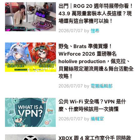
出門｜ROG 20 週年特展帶你看！
43.9 萬限量套裝本人長這樣？現
場還有這台掌機可以抽！
2026/07/07
by
愷希
野兔、Brats 準備買爆！
WirForce 2026 重磅聯名
hololive production，佩克拉、
貝爾絲限定潮流周邊＆舞台活動全
攻略！
2026/07/07
by
電獺編輯部
公共 Wi-Fi 安全嗎？VPN 是什
麼、什麼時候該用一次搞懂
2026/07/07
by
編輯室
XBOX 跟 4 家工作室分手 同時啟