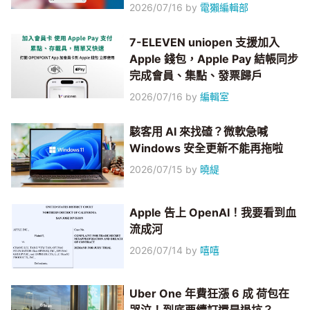
2026/07/16
by
電獺編輯部
7-ELEVEN uniopen 支援加入
Apple 錢包，Apple Pay 結帳同步
完成會員、集點、發票歸戶
2026/07/16
by
編輯室
駭客用 AI 來找碴？微軟急喊
Windows 安全更新不能再拖啦
2026/07/15
by
曉緹
Apple 告上 OpenAI！我要看到血
流成河
2026/07/14
by
嘻嘻
Uber One 年費狂漲 6 成 荷包在