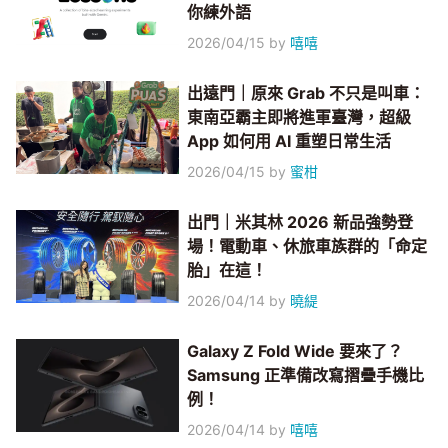
你練外語
2026/04/15
by
嘻嘻
出遠門｜原來 Grab 不只是叫車：
東南亞霸主即將進軍臺灣，超級
App 如何用 AI 重塑日常生活
2026/04/15
by
蜜柑
出門｜米其林 2026 新品強勢登
場！電動車、休旅車族群的「命定
胎」在這！
2026/04/14
by
曉緹
Galaxy Z Fold Wide 要來了？
Samsung 正準備改寫摺疊手機比
例！
2026/04/14
by
嘻嘻