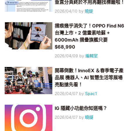
垂直分頁終於不用再翻找標籤啦！
2026/04/10
by
曉緹
摺痕幾乎消失了！OPPO Find N6
台灣上市，2 億畫素哈蘇 +
6000mAh 摺疊旗艦只要
$68,990
2026/04/09
by
編輯室
開幕倒數！InnoEX ＆春季電子產
品展 機器人、AI 智慧生活等展場
亮點搶先看！
2026/04/07
by
Spac1
IG 隱藏小功能你知道嗎？
2026/04/07
by
曉緹