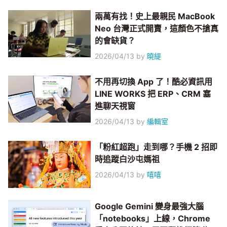
兩萬有找！史上最親民 MacBook
Neo 台灣正式開賣，這顏色不搶真
的會缺貨？
2026/04/13
by
曉緹
不用再切換 App 了！酷必資訊用
LINE WORKS 把 ERP、CRM 塞
進聊天視窗
2026/04/13
by
編輯室
「粉紅超跑」走到哪？手機 2 招即
時追蹤白沙屯媽祖
2026/04/13
by
嘻嘻
Google Gemini 變身最強大腦
「notebooks」上線，Chrome