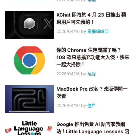
XChat 即將於 4 月 23 日推出 蘋
果用戶可先預約！
2026/04/16
by
電獺編輯部
你的 Chrome 住進間諜了嗎？
108 款惡意擴充功能大入侵，快來
一起大掃除！
2026/04/16
by
曉緹
MacBook Pro 改名？改版傳聞一
次看
2026/04/16
by
愷希
Google 推出免費 AI 語言家教網
站！Little Language Lessons 陪