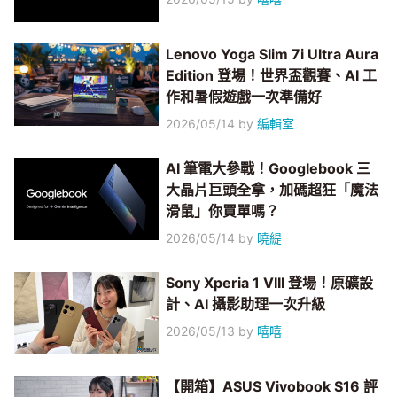
Lenovo Yoga Slim 7i Ultra Aura
Edition 登場！世界盃觀賽、AI 工
作和暑假遊戲一次準備好
2026/05/14
by
編輯室
AI 筆電大參戰！Googlebook 三
大晶片巨頭全拿，加碼超狂「魔法
滑鼠」你買單嗎？
2026/05/14
by
曉緹
Sony Xperia 1 VIII 登場！原礦設
計、AI 攝影助理一次升級
2026/05/13
by
嘻嘻
【開箱】ASUS Vivobook S16 評