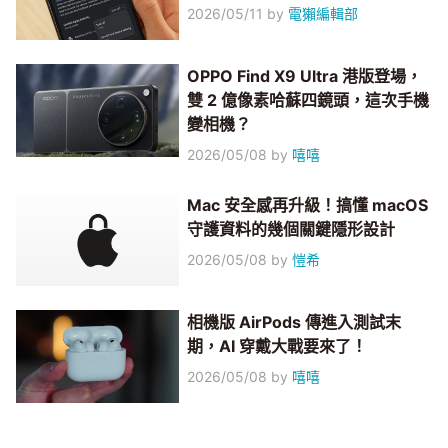
2026/05/11
by
電獺編輯部
OPPO Find X9 Ultra 港版登場，
雙 2 億像素哈蘇四鏡頭，這次手機
變相機？
2026/05/08
by
嘻嘻
Mac 安全感再升級！搞懂 macOS
守護資料的幾個關鍵隱形設計
2026/05/08
by
愷希
相機版 AirPods 傳進入測試末
期，AI 穿戴大戰要來了！
2026/05/08
by
嘻嘻