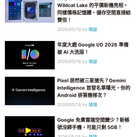
Wildcat Lake 的平價新機亮相，
同樣價格記憶體、儲存空間直接給
雙倍！
2026/05/19
by
曉緹
年度大戲 Google I/O 2026 準備
被 AI 大洗版！
2026/05/18
by
曉緹
Pixel 居然被三星搶先？Gemini
Intelligence 首發名單曝光，你的
Android 排第幾梯次？
2026/05/18
by
嘻嘻
Google 免費雲端空間變少？新帳
號沒綁手機，可能只剩 5GB！
2026/05/15
by
嘻嘻