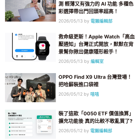
測 輕薄又有強力的 AI 功能 多種色
彩選擇帶出門回頭率超高！
2026/05/13
by
電獺編輯部
救命級更新！Apple Watch「高血
壓通知」台灣正式開放，默默在背
景幫你揪出健康隱形殺手！
2026/05/13
by
編輯室
OPPO Find X9 Ultra 台灣登場！
把哈蘇裝進口袋裡
2026/05/12
by
嘻嘻
裝了這款「0050 ETF 價值換算」
擴充功能後 真的比較不敢亂買了?
2026/05/12
by
電獺編輯部