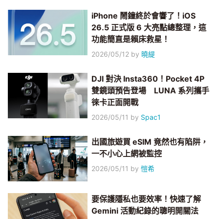
iPhone 鬧鐘終於會響了！iOS
26.5 正式版 6 大亮點總整理，這
功能簡直是賴床救星！
2026/05/12
by
曉緹
DJI 對決 Insta360！Pocket 4P
雙鏡頭預告登場 LUNA 系列攜手
徠卡正面開戰
2026/05/11
by
Spac1
出國旅遊買 eSIM 竟然也有陷阱，
一不小心上網被監控
2026/05/11
by
愷希
要保護隱私也要效率！快速了解
Gemini 活動紀錄的聰明開關法