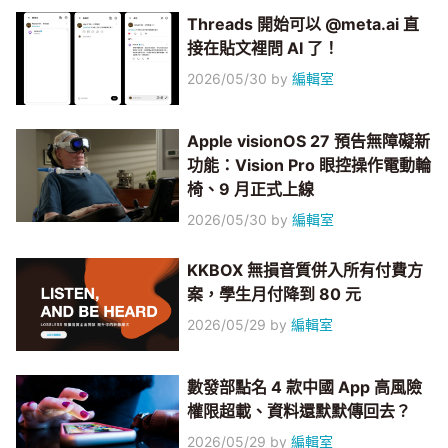
Threads 開始可以 @meta.ai 直
接在貼文裡問 AI 了！
2026/05/30
by
編輯室
Apple visionOS 27 預告無障礙新
功能：Vision Pro 眼控操作電動輪
椅、9 月正式上線
2026/05/30
by
編輯室
KKBOX 無損音質併入所有付費方
案，學生月付降到 80 元
2026/05/29
by
編輯室
數發部點名 4 款中國 App 高風險
權限超載、資料還默默傳回去？
2026/05/29
by
編輯室