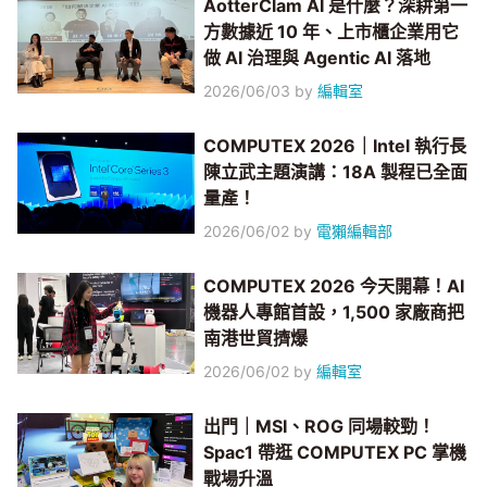
AotterClam AI 是什麼？深耕第一
方數據近 10 年、上市櫃企業用它
做 AI 治理與 Agentic AI 落地
2026/06/03
by
編輯室
COMPUTEX 2026｜Intel 執行長
陳立武主題演講：18A 製程已全面
量產！
2026/06/02
by
電獺編輯部
COMPUTEX 2026 今天開幕！AI
機器人專館首設，1,500 家廠商把
南港世貿擠爆
2026/06/02
by
編輯室
出門｜MSI、ROG 同場較勁！
Spac1 帶逛 COMPUTEX PC 掌機
戰場升溫