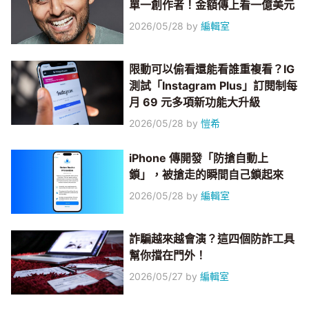
單一創作者！金額傳上看一億美元
2026/05/28
by
編輯室
限動可以偷看還能看誰重複看？IG
測試「Instagram Plus」訂閱制每
月 69 元多項新功能大升級
2026/05/28
by
愷希
iPhone 傳開發「防搶自動上
鎖」，被搶走的瞬間自己鎖起來
2026/05/28
by
編輯室
詐騙越來越會演？這四個防詐工具
幫你擋在門外！
2026/05/27
by
編輯室