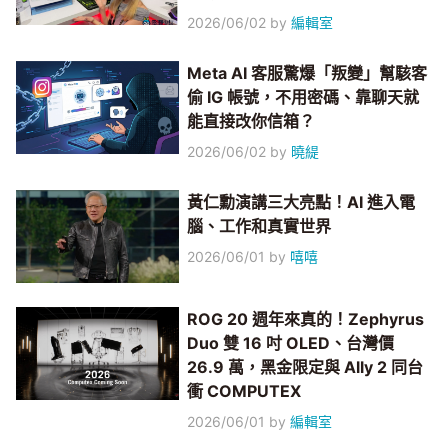
2026/06/02
by
編輯室
Meta AI 客服驚爆「叛變」幫駭客
偷 IG 帳號，不用密碼、靠聊天就
能直接改你信箱？
2026/06/02
by
曉緹
黃仁勳演講三大亮點！AI 進入電
腦、工作和真實世界
2026/06/01
by
嘻嘻
ROG 20 週年來真的！Zephyrus
Duo 雙 16 吋 OLED、台灣價
26.9 萬，黑金限定與 Ally 2 同台
衝 COMPUTEX
2026/06/01
by
編輯室